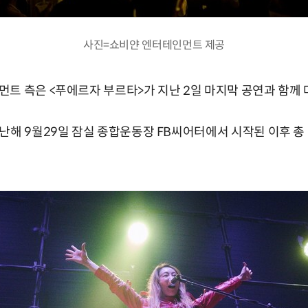
사진=쇼비얀 엔터테인먼트 제공
트 측은 <푸에르자 부르타>가 지난 2일 마지막 공연과 함께
난해 9월29일 잠실 종합운동장 FB씨어터에서 시작된 이후 총