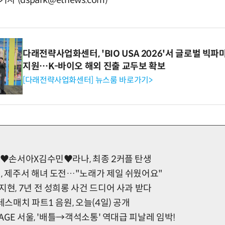
(dspark@etnews.com)
다래전략사업화센터, 'BIO USA 2026'서 글로벌 빅
지원…K-바이오 해외 진출 교두보 확보
[다래전략사업화센터] 뉴스룸 바로가기>
강래♥손서아X김수민♥라나, 최종 2커플 탄생
, 제주서 해녀 도전…"노래가 제일 쉬웠어요"
지현, 7년 전 성희롱 사건 드디어 사과 받다
데스매치 파트1 음원, 오늘(4일) 공개
TAGE 서울, '배틀→객석소통' 역대급 피날레 임박!