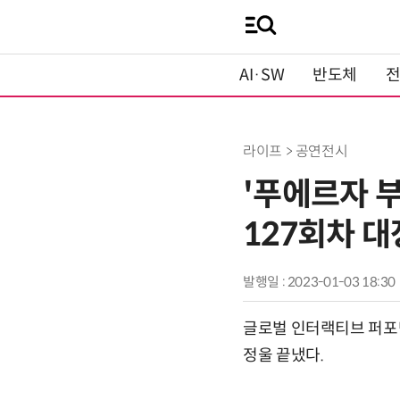
AI·SW
반도체
라이프 > 공연전시
'푸에르자 부
127회차 
발행일 : 2023-01-03 18:30
글로벌 인터랙티브 퍼포먼
정울 끝냈다.