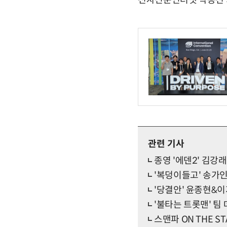
전자신문인터넷 박동선 기자 
관련 기사
종영 '에덴2' 김
'복덩이들고' 송가인
'당결안' 윤종현&이
'불타는 트롯맨' 팀 
스맨파 ON THE S