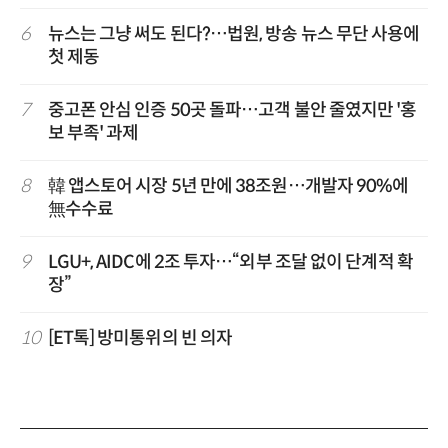
6
뉴스는 그냥 써도 된다?…법원, 방송 뉴스 무단 사용에
첫 제동
7
중고폰 안심 인증 50곳 돌파…고객 불안 줄였지만 '홍
보 부족' 과제
8
韓 앱스토어 시장 5년 만에 38조원…개발자 90%에
無수수료
9
LGU+, AIDC에 2조 투자…“외부 조달 없이 단계적 확
장”
10
[ET톡] 방미통위의 빈 의자