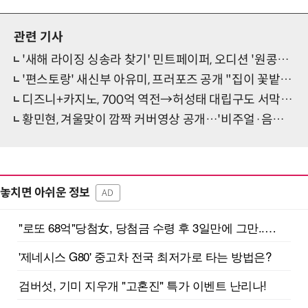
관련 기사
'새해 라이징 싱송라 찾기' 민트페이퍼, 오디션 '원콩쿨' 2월 개최…내달 11일까지 접수
'편스토랑' 새신부 아유미, 프러포즈 공개 "집이 꽃밭 돼 있었다"
디즈니+카지노, 700억 역전→허성태 대립구도 서막…'클래스가 다른 최민식'
황민현, 겨울맞이 깜짝 커버영상 공개…'비주얼·음색·메시지, 겨울 詩 그자체'
놓치면 아쉬운 정보
AD