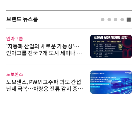
브랜드 뉴스룸
시큐어링크
시큐어링크, 중소기업기술정보진
흥원 AI 초격차 R&D 사업 최종 선
정
한국태양유전
태양유전, 파트너십 구축 선언 갱
신…지속가능한 공급망 협력 강화
로옴세미컨덕터코리아
로옴, 업계 최고 수준의 Wide-SOA
구현한 차량용 MOSFET 개발