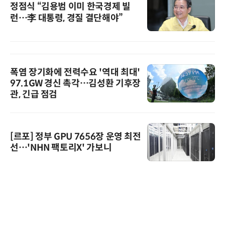
정점식 “김용범 이미 한국경제 빌
런…李 대통령, 경질 결단해야”
폭염 장기화에 전력수요 '역대 최대'
97.1GW 경신 촉각…김성환 기후장
관, 긴급 점검
[르포] 정부 GPU 7656장 운영 최전
선…'NHN 팩토리X' 가보니