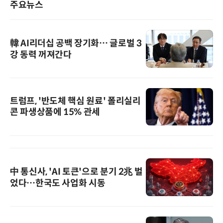
주요뉴스
韓 AI리더십 공백 장기화… 글로벌 3
강 동력 꺼져간다
트럼프, '반도체 핵심 원료' 폴리실리
콘 파생상품에 15% 관세
中 통신사, 'AI 토큰'으로 분기 2兆 벌
었다…한국도 사업화 시동