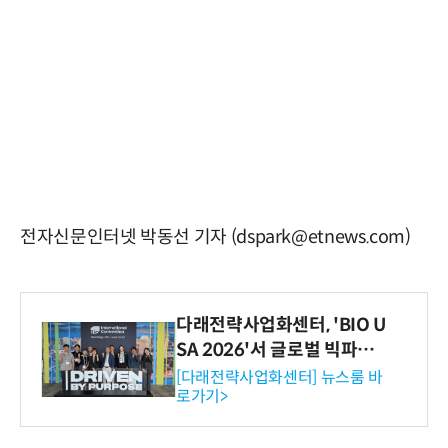
전자신문인터넷 박동선 기자 (dspark@etnews.com)
다래전략사업화센터, 'BIO U
SA 2026'서 글로벌 빅파마
와의 비즈니스 미팅 지원…K
[다래전략사업화센터] 뉴스룸 바
로가기>
-바이오 해외 진출 교두보 확
보