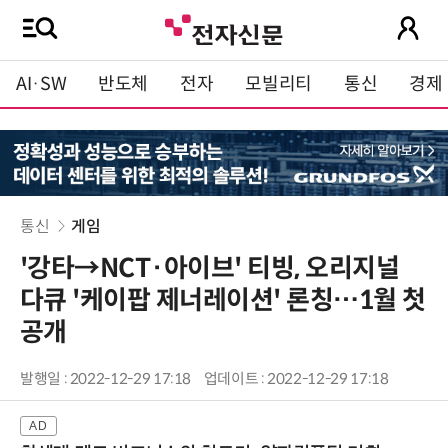
AI·SW
반도체
전자
모빌리티
통신
경제
통신
게임
'강타→NCT·아이브' 티빙, 오리지널
다큐 '케이팝 제너레이션' 론칭…1월 첫
공개
발행일 : 2022-12-29 17:18
업데이트 : 2022-12-29 17:18