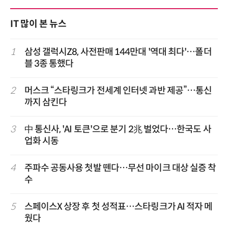
IT 많이 본 뉴스
1
삼성 갤럭시Z8, 사전판매 144만대 '역대 최다'…폴더
블 3종 통했다
2
머스크 “스타링크가 전세계 인터넷 과반 제공”…통신
까지 삼킨다
3
中 통신사, 'AI 토큰'으로 분기 2兆 벌었다…한국도 사
업화 시동
4
주파수 공동사용 첫발 뗀다…무선 마이크 대상 실증 착
수
5
스페이스X 상장 후 첫 성적표…스타링크가 AI 적자 메
웠다