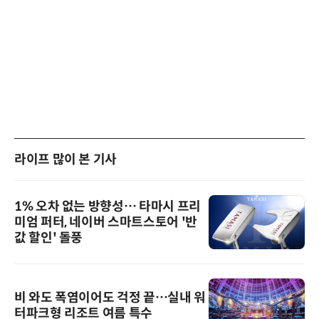
라이프 많이 본 기사
1% 오차 없는 방향성… 타마시 프리
미엄 퍼터, 네이버 스마트스토어 '반
값 할인' 돌풍
비 와도 폭염이어도 걱정 끝…실내 워
터파크형 리조트 여름 특수