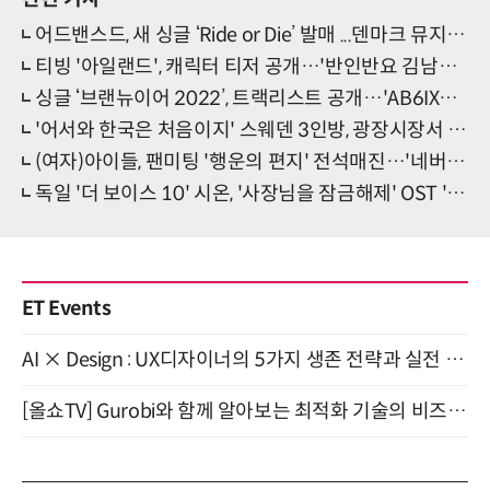
어드밴스드, 새 싱글 ‘Ride or Die’ 발매 ...덴마크 뮤지션 Daniel Schulz와 컬래버
티빙 '아일랜드', 캐릭터 티저 공개…'반인반요 김남길↔상속녀 이다희, 누나바라기 차은우'
싱글 ‘브랜뉴이어 2022’, 트랙리스트 공개…'AB6IX→한해' 브랜뉴 힙합호흡
'어서와 한국은 처음이지' 스웨덴 3인방, 광장시장서 '먹방 파티'
(여자)아이들, 팬미팅 '행운의 편지' 전석매진…'네버랜드♡아이들 완벽 새해'
독일 '더 보이스 10' 시온, '사장님을 잠금해제' OST '라이 투 미' 오늘(15일) 발매
ET Events
AI × Design : UX디자이너의 5가지 생존 전략과 실전 대응 8월 28일 개최
[올쇼TV] Gurobi와 함께 알아보는 최적화 기술의 비즈니스 활용 (8월 20일 생방송)