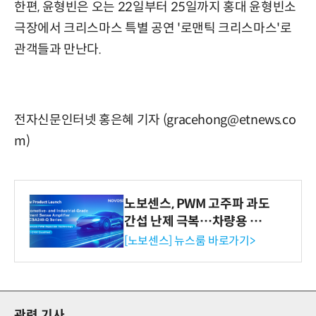
한편, 윤형빈은 오는 22일부터 25일까지 홍대 윤형빈소
극장에서 크리스마스 특별 공연 '로맨틱 크리스마스'로
관객들과 만난다.
전자신문인터넷 홍은혜 기자 (gracehong@etnews.co
m)
노보센스, PWM 고주파 과도
간섭 난제 극복…차량용 전
류 감지 증폭기
[노보센스] 뉴스룸 바로가기>
관련 기사