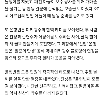
돌덩이를 치웠고, 깨진 아궁이 보수 공사를 위해 가마솥
을 옮기는 등 만능 일꾼에 손색없는 모습을 보여줬다. 90
세 어르신의 일일 아들이 돼 월동 준비를 돕기도 했다.
또 윤형빈은 미키광수와 찰떡 케미를 보여줬다. 두 사람
은 진성과 손헌수가 아궁이를 보수하는 사이, 굴뚝 철거
와 새 굴뚝 만들기에 도전했다. 그 과정에서 '신입' 윤형
빈은 '일꾼의 탄생' 공식 막내 미키광수 불호령에 연장을
찾으러 창고로 후다닥 달려가 웃음을 자아냈다.
윤형빈은 모든 민원에 적극적인 태도로 나섰고, 추운 날
씨를 잊을 만한 열정을 내뿜었다. 진성은 "윤형빈이 모든
걸 보여줬다. 대단한 친구"라고 치켜세웠고, 팔음마을 주
민 역시 칭찬의 박수를 아끼지 않았다.