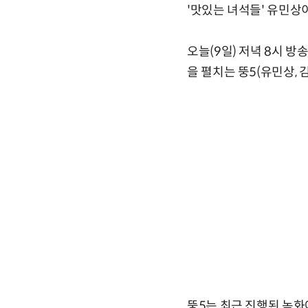
'맛있는 녀석들' 유민상
오늘(9일) 저녁 8시 방
을 펼치는 뚱5(유민상, 
뚱5는 최근 진행된 녹화