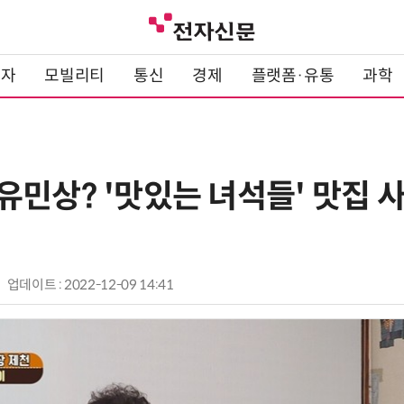
전자
모빌리티
통신
경제
플랫폼·유통
과학
민상? '맛있는 녀석들' 맛집 사
업데이트 : 2022-12-09 14:41