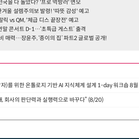
전국을 다 돌았다? '프로 먹방러' 면모
한겨울 설렘주의보 발령! '따뜻 감성' 예고
릭 vs QM, '체급 디스 끝장전' 예고
 연말 콘서트 D-1…‘초특급 게스트’ 출격
 매력…장윤주, ‘종이의 집’ 파트2 글로벌 공개!
)를 위한 온톨로지 기반 AI 지식체계 설계 1-day 워크숍 8월
, 회사의 판단력과 실행력으로 바꾸다” (8/20)