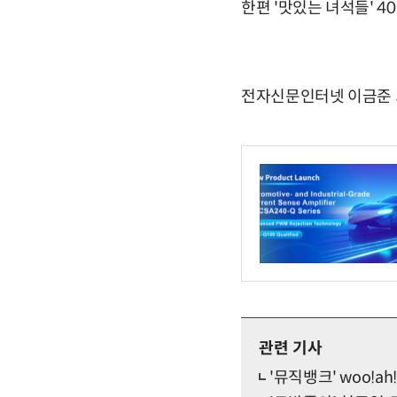
한편 '맛있는 녀석들' 40
전자신문인터넷 이금준 기자
관련 기사
'뮤직뱅크' woo!a