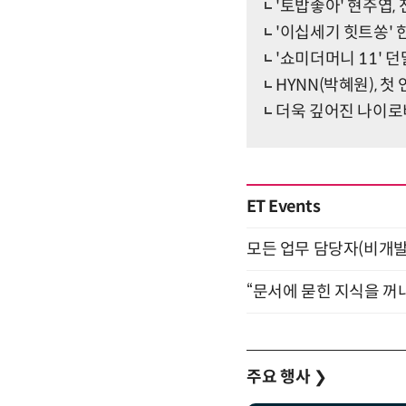
'토밥좋아' 현주엽, 
'이십세기 힛트쏭' 
'쇼미더머니 11' 던말
HYNN(박혜원), 첫
더욱 깊어진 나이로비
ET Events
모든 업무 담당자(비개발자
“문서에 묻힌 지식을 꺼내
주요 행사
❯