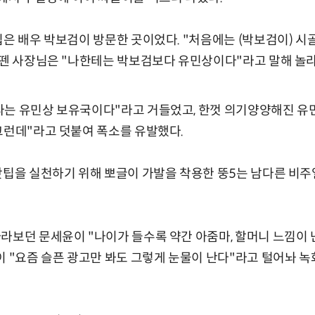
집은 배우 박보검이 방문한 곳이었다. "처음에는 (박보검이) 시
 뗀 사장님은 "나한테는 박보검보다 유민상이다"라고 말해 놀
는 유민상 보유국이다"라고 거들었고, 한껏 의기양양해진 유민
그런데"라고 덧붙여 폭소를 유발했다.
맛팁을 실천하기 위해 뽀글이 가발을 착용한 뚱5는 남다른 비주
라보던 문세윤이 "나이가 들수록 약간 아줌마, 할머니 느낌이 난
이 "요즘 슬픈 광고만 봐도 그렇게 눈물이 난다"라고 털어놔 