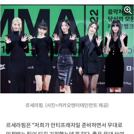
르세라핌. (사진=카카오엔터테인먼트 제공)
르세라핌은 "저희가 안티프래자일 준비하면서 무대로