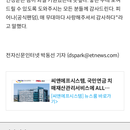
인정받는 팀이 되길 기원했는데 뜻깊다. 좋은 무대 보여
드릴 수 있도록 도와주시는 모든 분들께 감사드린다. 피
어나(공식팬덤), 매 무대마다 사랑해주셔서 감사하다"라
고 말했다.
전자신문인터넷 박동선 기자 (dspark@etnews.com)
씨앤에프시스템, 국민연금 치
매재산관리서비스에 ALL# E
RP 공급
[씨앤에프시스템] 뉴스룸 바로가
기>