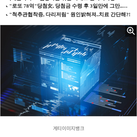
게티이미지뱅크