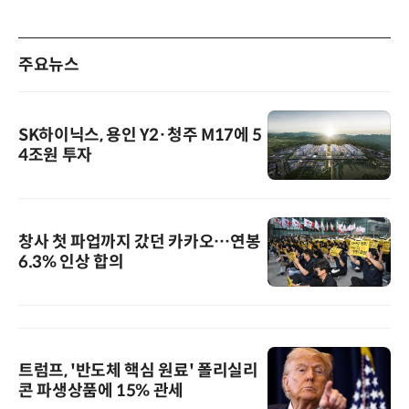
주요뉴스
SK하이닉스, 용인 Y2·청주 M17에 5
4조원 투자
창사 첫 파업까지 갔던 카카오…연봉
6.3% 인상 합의
트럼프, '반도체 핵심 원료' 폴리실리
콘 파생상품에 15% 관세