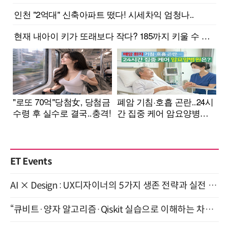
ET Events
AI × Design : UX디자이너의 5가지 생존 전략과 실전 대응 8월 28일 개최
“큐비트·양자 알고리즘·Qiskit 실습으로 이해하는 차세대 컴퓨팅” (8/28)