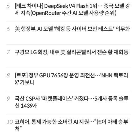
5
[테크 차이나] DeepSeek V4 Flash 1위… 중국 모델 강
세 지속(OpenRouter 주간 AI 모델 사용량 순위)
6
美 행정부, AI 모델 '해킹 등 사이버 보안 테스트' 의무화
7
구광모 LG 회장, 내주 美 실리콘밸리서 젠슨 황 재회동
8
[르포] 정부 GPU 7656장 운영 최전선…'NHN 팩토리
X' 가보니
9
국산 CSP사 '마켓플레이스' 커졌다…5개사 등록 솔루
션 1439개
10
코히어, 통제 가능한 소버린 AI 지원…“韓이 아태 승부
처”