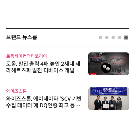
브랜드 뉴스룸
로옴세미컨덕터코리아
로옴, 발진 출력 4배 높인 2세대 테
라헤르츠파 발진 디바이스 개발
와이즈스톤
와이즈스톤, 에이데이타 'SCV 기반
수집 데이터'에 DQ인증 최고 등급
수여