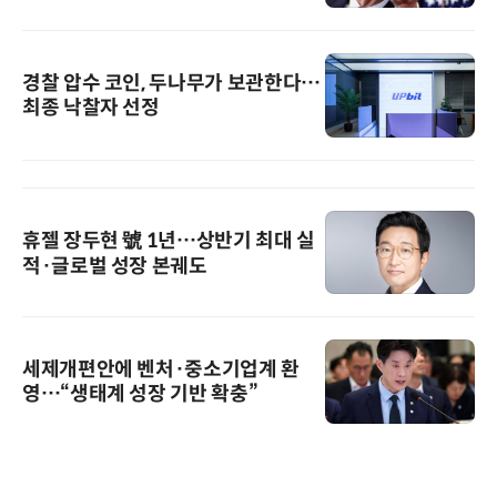
경찰 압수 코인, 두나무가 보관한다…
최종 낙찰자 선정
휴젤 장두현 號 1년…상반기 최대 실
적·글로벌 성장 본궤도
세제개편안에 벤처·중소기업계 환
영…“생태계 성장 기반 확충”