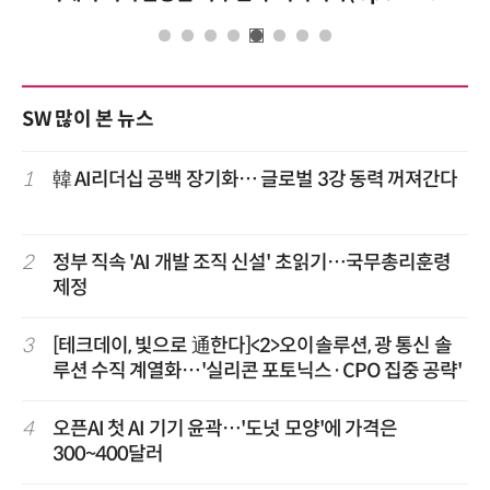
SW 많이 본 뉴스
1
韓 AI리더십 공백 장기화… 글로벌 3강 동력 꺼져간다
2
정부 직속 'AI 개발 조직 신설' 초읽기…국무총리훈령
제정
3
[테크데이, 빛으로 通한다]<2>오이솔루션, 광 통신 솔
루션 수직 계열화…'실리콘 포토닉스·CPO 집중 공략'
4
오픈AI 첫 AI 기기 윤곽…'도넛 모양'에 가격은
300~400달러