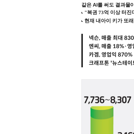
같은 AI를 써도 결과물이
넥슨, 매출 최대 83
엔씨, 매출 18%·영
카겜, 영업익 870%
크래프톤 '뉴스테이트