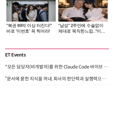
ET Events
"모든 담당자(비개발자)를 위한 Claude Code 바이브 코딩 2-day 부트캠프" 9월 16~17일 개최
“문서에 묻힌 지식을 꺼내, 회사의 판단력과 실행력으로 바꾸다” (8/20)