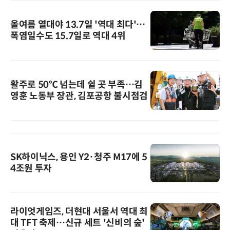
올여름 열대야 13.7일 '역대 최다'…
폭염일수도 15.7일로 역대 4위
활주로 50℃ 넘는데 쉴 곳 부족…김
영훈 노동부 장관, 김포공항 불시점검
SK하이닉스, 용인 Y2·청주 M17에 5
4조원 투자
라이엇게임즈, 더현대 서울서 역대 최
대 TFT 축제…신규 세트 '신비의 숲'