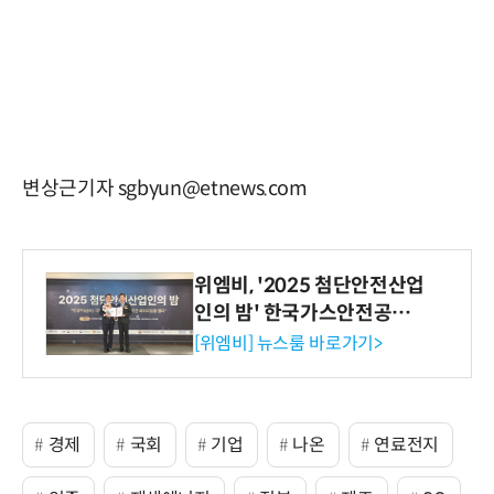
변상근기자 sgbyun@etnews.com
위엠비, '2025 첨단안전산업
인의 밤' 한국가스안전공사
사장상 수상
[위엠비] 뉴스룸 바로가기>
경제
국회
기업
나온
연료전지