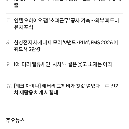
출
7
인텔 오하이오 팹 '초과근무' 공사 가속…외부 파트너
유치 포석
8
삼성전자 차세대 메모리 'V낸드·PIM', FMS 2026 어
워드서 2관왕
9
K배터리 밸류체인 '시차'…셀은 웃고 소재는 아직
10
[테크 차이나] 배터리 교체비가 찻값 넘었다…中 전기
차 재활용 체계 시험대
주요뉴스