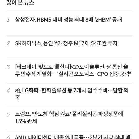
많이 본 뉴스
1
삼성전자, HBM5 대비 성능 최대 8배 'zHBM' 공개
2
SK하이닉스, 용인 Y2·청주 M17에 54조원 투자
3
[테크데이, 빛으로 通한다]<2>오이솔루션, 광 통신 솔
루션 수직 계열화…'실리콘 포토닉스·CPO 집중 공략'
4
檢, LG화학·한화솔루션 등 7개사 압수수색…담합 의
혹
5
트럼프, '반도체 핵심 원료' 폴리실리콘 파생상품에
15% 관세
6
AMD, 데이터센터 매출 2배 급증…2분기 사상 최대 매