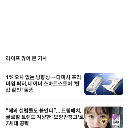
라이프 많이 본 기사
1% 오차 없는 방향성… 타마시 프리
미엄 퍼터, 네이버 스마트스토어 '반
값 할인' 돌풍
“해외 셀럽들도 붙인다”... 드림패치,
글로벌 트렌드 겨냥한 '모양반창고'로
Z세대 공략