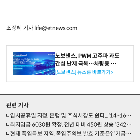
조정혜 기자 life@etnews.com
노보센스, PWM 고주파 과도
간섭 난제 극복…차량용 전
류 감지 증폭기
[노보센스] 뉴스룸 바로가기>
관련 기사
임시공휴일 지정, 은행 및 주식시장도 쉰다...'14~16일 연속 3일 연휴'
최저임금 6030원 확정, 전년 대비 450원 상승 '342만 명 영향받는다'
현재 폭염특보 지역, 폭염주의보 발효 기준은? '가급적 외출 자제+수분 섭취' 중요