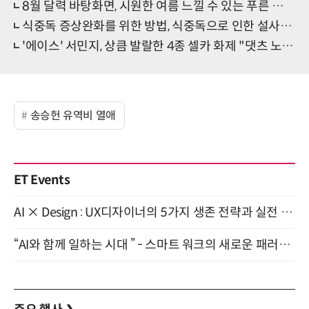
8월 달력 바탕화면, 시원한 여름 느낄 수 있는 푸른 화면..'나도 바꿔볼까?'
식중독 증상완화를 위한 방법, 식중독으로 인한 설사는? '노로바이러스 배출' 중요
'에이스' 서민지, 상큼 발랄한 4종 셀카 화제 "댓츠 노노" 웃음
송승헌 유역비 열애
ET Events
AI × Design : UX디자이너의 5가지 생존 전략과 실전 대응 8월 28일 개최
“AI와 함께 일하는 시대 ” - 스마트 워크의 새로운 패러다임 (9/11)