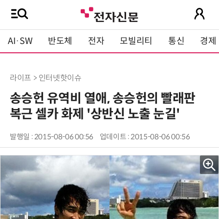
AI·SW
반도체
전자
모빌리티
통신
경제
라이프 > 인터넷핫이슈
송승헌 유역비 열애, 송승헌의 빨래판
복근 셀카 화제 '상반신 노출 눈길'
발행일 : 2015-08-06 00:56
업데이트 : 2015-08-06 00:56