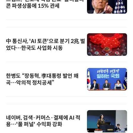
콘 파생상품에 15% 관세
中 통신사, 'AI 토큰'으로 분기 2兆 벌
었다…한국도 사업화 시동
한병도 “장동혁, 李대통령 발언 왜
곡…악의적 정치공세”
네이버, 검색·커머스·결제에 AI 적
용…'풀 퍼널' 수익화 강화