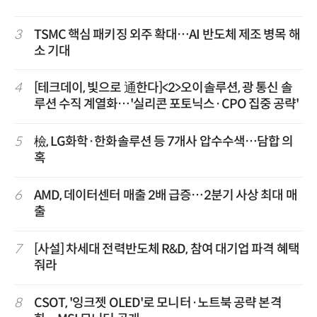
3
TSMC 핵심 패키징 외주 확대…AI 반도체 제조 병목 해
소 기대
4
[테크데이, 빛으로 通한다]<2>오이솔루션, 광 통신 솔
루션 수직 계열화…'실리콘 포토닉스·CPO 집중 공략'
5
檢, LG화학·한화솔루션 등 7개사 압수수색…담합 의
혹
6
AMD, 데이터센터 매출 2배 급증…2분기 사상 최대 매
출
7
[사설] 차세대 전력반도체 R&D, 참여 대기업 파격 혜택
줘라
8
CSOT, '잉크젯 OLED'로 모니터·노트북 공략 본격