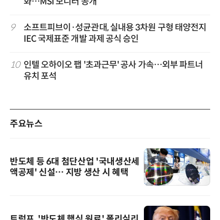
화…MSI 모니터 공개
9
소프트피브이·성균관대, 실내용 3차원 구형 태양전지
IEC 국제표준 개발 과제 공식 승인
10
인텔 오하이오 팹 '초과근무' 공사 가속…외부 파트너
유치 포석
주요뉴스
반도체 등 6대 첨단산업 '국내생산세
액공제' 신설… 지방 생산 시 혜택
트럼프, '반도체 핵심 원료' 폴리실리