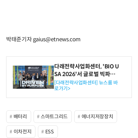
박태준기자 gaius@etnews.com
다래전략사업화센터, 'BIO U
SA 2026'서 글로벌 빅파마
와의 비즈니스 미팅 지원…K
[다래전략사업화센터] 뉴스룸 바
로가기>
-바이오 해외 진출 교두보 확
보
배터리
스마트그리드
에너지저장장치
이차전지
ESS