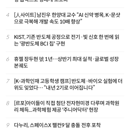
4
[人사이트] 남진우 한양대 교수 “AI 신약 병목, K-문샷
으로 극복해 개발 속도 10배 향상”
5
KIST, 기존 반도체 공정으로 전기·빛 신호 한 번에 읽
는 '광반도체 BCI 칩' 구현
6
휴젤 장두현 號 1년…상반기 최대 실적·글로벌 성장
본궤도
7
[K-과학인재 고등학생 캠프] 반도체·바이오 실험에 더
위도 잊었다… “내년 2기로 이어집니다”
8
[르포]아이들이 직접 첨단 전자현미경 다루며 과학원
리 체득...과학체험 제공 '주니어닥터' 현장
9
다누리, 스페이스X 팰컨9 달 충돌 전후 포착