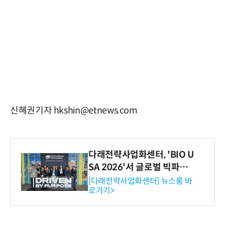
신혜권기자 hkshin@etnews.com
다래전략사업화센터, 'BIO U
SA 2026'서 글로벌 빅파마
와의 비즈니스 미팅 지원…K
[다래전략사업화센터] 뉴스룸 바
로가기>
-바이오 해외 진출 교두보 확
보