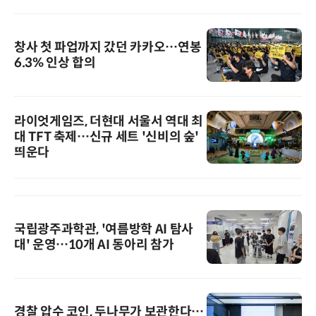
창사 첫 파업까지 갔던 카카오…연봉
6.3% 인상 합의
라이엇게임즈, 더현대 서울서 역대 최
대 TFT 축제…신규 세트 '신비의 숲'
띄운다
국립광주과학관, '여름방학 AI 탐사
대' 운영…10개 AI 동아리 참가
경찰 압수 코인, 두나무가 보관한다…