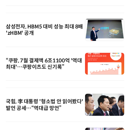
삼성전자, HBM5 대비 성능 최대 8배
'zHBM' 공개
“쿠팡, 7월 결제액 6조1100억 '역대
최대'…쿠팡이츠도 신기록”
국힘, 李 대통령 '형소법 안 읽어봤다'
발언 공세…“역대급 망언”