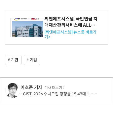
씨앤에프시스템, 국민연금 치
매재산관리서비스에 ALL# E
RP 공급
[씨앤에프시스템] 뉴스룸 바로가
기>
기관
기업
이호준 기자
기사 더보기
GIST, 2026 수시모집 경쟁률 15.49대 1…최근 5년간 지원자 62% ↑