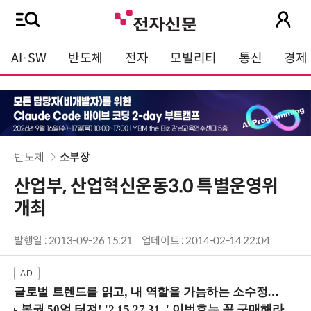
AI·SW
반도체
전자
모빌리티
통신
경제
반도체
소부장
산업부, 산업혁신운동3.0 특별운영위
개최
발행일 : 2013-09-26 15:21
업데이트 : 2014-02-14 22:04
글로벌 트렌드를 읽고, 내 역할을 가늠하는 소수정예 실습 워크숍 (8/28 신논현역)