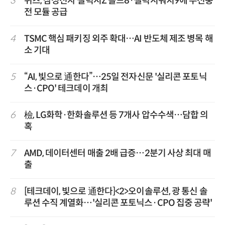
3
위츠, 삼성전자 갤럭시Z 폴드8·갤럭시워치9에 무선충
전 모듈 공급
4
TSMC 핵심 패키징 외주 확대…AI 반도체 제조 병목 해
소 기대
5
“AI, 빛으로 通한다”…25일 전자신문 '실리콘 포토닉
스·CPO' 테크데이 개최
6
檢, LG화학·한화솔루션 등 7개사 압수수색…담합 의
혹
7
AMD, 데이터센터 매출 2배 급증…2분기 사상 최대 매
출
8
[테크데이, 빛으로 通한다]<2>오이솔루션, 광 통신 솔
루션 수직 계열화…'실리콘 포토닉스·CPO 집중 공략'