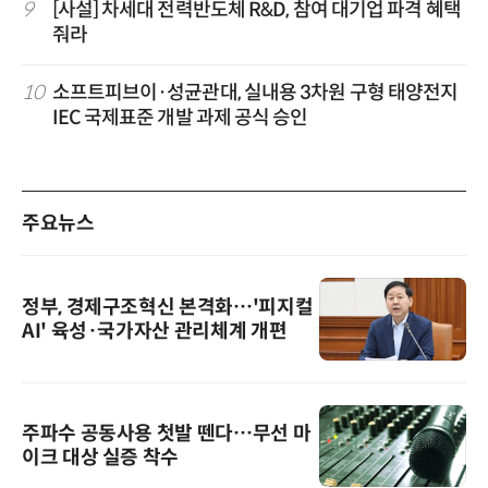
9
[사설] 차세대 전력반도체 R&D, 참여 대기업 파격 혜택
줘라
10
소프트피브이·성균관대, 실내용 3차원 구형 태양전지
IEC 국제표준 개발 과제 공식 승인
주요뉴스
정부, 경제구조혁신 본격화…'피지컬
AI' 육성·국가자산 관리체계 개편
주파수 공동사용 첫발 뗀다…무선 마
이크 대상 실증 착수