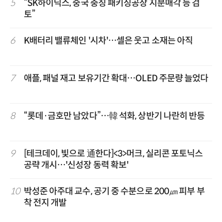
5
“SK하이닉스, 중국 충칭 패키징공장 지분매각 등 검
토”
6
K배터리 밸류체인 '시차'…셀은 웃고 소재는 아직
7
애플, 패널 재고 보유기간 확대…OLED 주문량 늘었다
8
“롯데·금호만 남았다”…韓 석화, 상반기 나란히 반등
9
[테크데이, 빛으로 通한다]<3>머크, 실리콘 포토닉스
공략 개시…'신성장 동력 확보'
10
박성준 아주대 교수, 공기 중 수분으로 200㎛ 피부 부
착 전지 개발