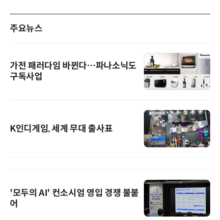
주요뉴스
가전 패러다임 바뀐다…파나소닉도
구독사업
K인디게임, 세계 무대 출사표
'모두의 AI' 컨소시엄 영입 경쟁 불붙
어