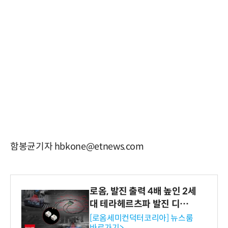
함봉균기자 hbkone@etnews.com
로옴, 발진 출력 4배 높인 2세
대 테라헤르츠파 발진 디바이
스 개발
[로옴세미컨덕터코리아] 뉴스룸
바로가기>