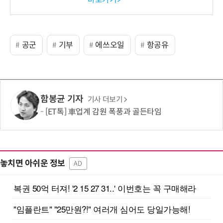
공군
기부
에쓰오일
항공유
함봉균 기자
기사 더보기
[ET톡] 車업계 감원 폭풍과 골든타임
놓치면 아쉬운 정보
AD