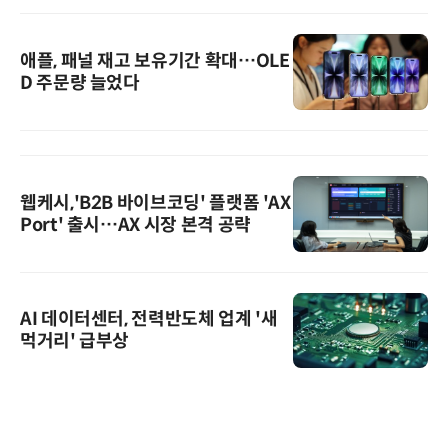
애플, 패널 재고 보유기간 확대…OLE
D 주문량 늘었다
웹케시,'B2B 바이브코딩' 플랫폼 'AX
Port' 출시…AX 시장 본격 공략
AI 데이터센터, 전력반도체 업계 '새
먹거리' 급부상