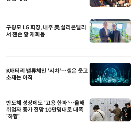
구광모 LG 회장, 내주 美 실리콘밸리
서 젠슨 황 재회동
K배터리 밸류체인 '시차'…셀은 웃고
소재는 아직
반도체 성장에도 '고용 한파'…올해
취업자 증가 전망 10만명대로 대폭
'하향'