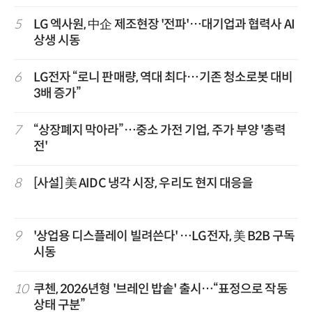
5
LG 엑사원, 中企 제조현장 '전파'…대기업과 협력사 AI
상생 시동
6
LG전자 “로니 판매량, 역대 최다…기존 청소로봇 대비
3배 증가”
7
“상장폐지 막아라”…중소 가전 기업, 주가 부양 '총력
전'
8
[사설] 美 AIDC 냉각 시장, 우리도 현지 대응을
9
'상업용 디스플레이 빌려쓴다' …LG전자, 美 B2B 구독
시동
10
쿠첸, 2026년형 '브레인 밥솥' 출시…“표정으로 작동
상태 구분”