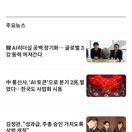
주요뉴스
韓 AI리더십 공백 장기화… 글로벌 3
강 동력 꺼져간다
中 통신사, 'AI 토큰'으로 분기 2兆 벌
었다…한국도 사업화 시동
김정관, “성과급, 주총 승인 거치도록
상법 개정”