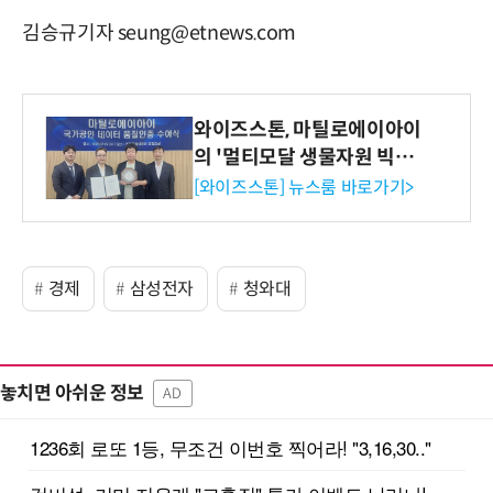
김승규기자 seung@etnews.com
와이즈스톤, 마틸로에이아이
의 '멀티모달 생물자원 빅데
이터'에 DQ인증 최고 등급
[와이즈스톤] 뉴스룸 바로가기>
수여
경제
삼성전자
청와대
놓치면 아쉬운 정보
AD