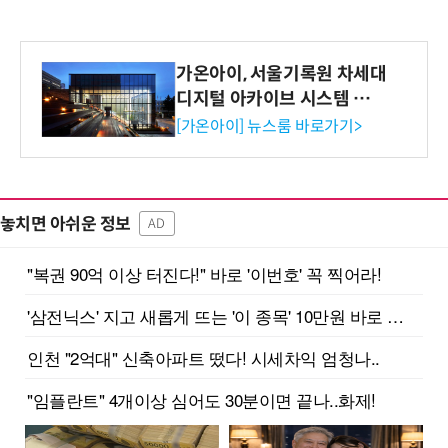
가온아이, 서울기록원 차세대
디지털 아카이브 시스템 구축
수행
[가온아이] 뉴스룸 바로가기>
놓치면 아쉬운 정보
AD