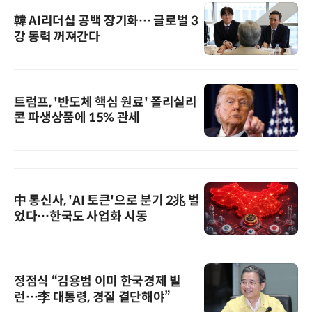
韓 AI리더십 공백 장기화… 글로벌 3
강 동력 꺼져간다
트럼프, '반도체 핵심 원료' 폴리실리
콘 파생상품에 15% 관세
中 통신사, 'AI 토큰'으로 분기 2兆 벌
었다…한국도 사업화 시동
정점식 “김용범 이미 한국경제 빌
런…李 대통령, 경질 결단해야”