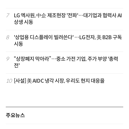
7
LG 엑사원, 中企 제조현장 '전파'…대기업과 협력사 AI
상생 시동
8
'상업용 디스플레이 빌려쓴다' …LG전자, 美 B2B 구독
시동
9
“상장폐지 막아라”…중소 가전 기업, 주가 부양 '총력
전'
10
[사설] 美 AIDC 냉각 시장, 우리도 현지 대응을
주요뉴스