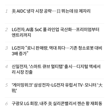
1
美 AIDC 냉각 시장 공략… 日 뛰는데 韓 제자리
2
LG전자, AI홈 SoC 풀 라인업 국산화…프리미엄부터
엔트리까지
3
LG전자 “로니 판매량, 역대 최다…기존 청소로봇 대비
3배 증가”
4
신일전자, '스마트 큐브 멀티탭' 출시…디지털 액세서
리 시장 진출
5
'게이밍위크' 삼성전자-LG전자 유럽서 TV·모니터 '大
戰'
6
구광모 LG 회장, 내주 美 실리콘밸리서 젠슨 황 재회동