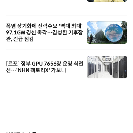
폭염 장기화에 전력수요 '역대 최대'
97.1GW 경신 촉각…김성환 기후장
관, 긴급 점검
[르포] 정부 GPU 7656장 운영 최전
선…'NHN 팩토리X' 가보니