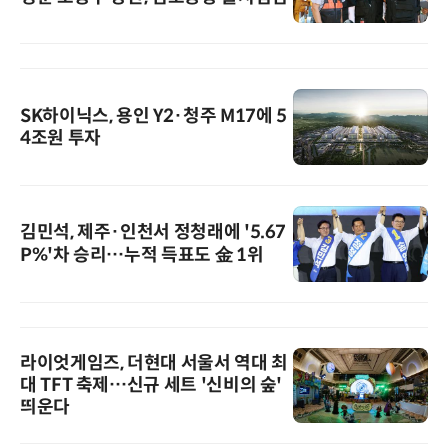
SK하이닉스, 용인 Y2·청주 M17에 5
4조원 투자
김민석, 제주·인천서 정청래에 '5.67
P%'차 승리…누적 득표도 金 1위
라이엇게임즈, 더현대 서울서 역대 최
대 TFT 축제…신규 세트 '신비의 숲'
띄운다