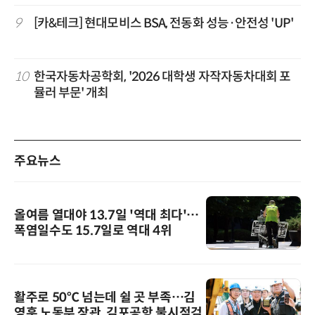
9
[카&테크] 현대모비스 BSA, 전동화 성능·안전성 'UP'
10
한국자동차공학회, '2026 대학생 자작자동차대회 포
뮬러 부문' 개최
주요뉴스
올여름 열대야 13.7일 '역대 최다'…
폭염일수도 15.7일로 역대 4위
활주로 50℃ 넘는데 쉴 곳 부족…김
영훈 노동부 장관, 김포공항 불시점검