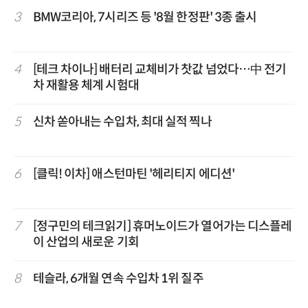
3
BMW코리아, 7시리즈 등 '8월 한정판' 3종 출시
4
[테크 차이나] 배터리 교체비가 찻값 넘었다…中 전기
차 재활용 체계 시험대
5
신차 쏟아내는 수입차, 최대 실적 찍나
6
[클릭! 이차] 애스턴마틴 '헤리티지 에디션'
7
[정구민의 테크읽기] 휴머노이드가 열어가는 디스플레
이 산업의 새로운 기회
8
테슬라, 6개월 연속 수입차 1위 질주