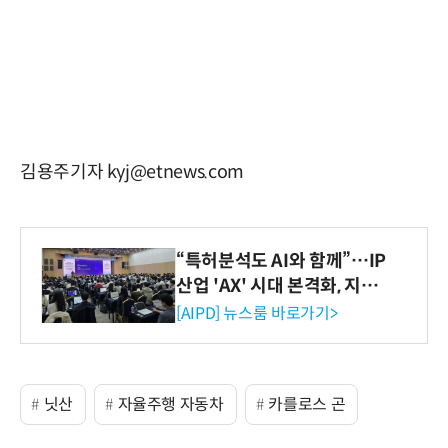
김용주기자 kyj@etnews.com
“특허분석도 AI와 함께”…IP
산업 'AX' 시대 본격화, 지식
재산처 1호 AI IP데이터분석
[AIPD] 뉴스룸 바로가기>
사 탄생
닛산
자율주행 자동차
카를로스 곤