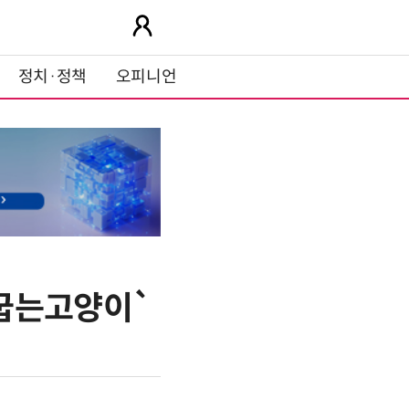
정치·정책
오피니언
별굽는고양이`