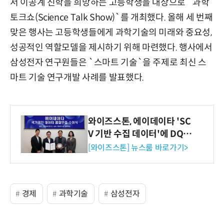
서 이공계 진학을 희망하는 고등학생을 대상으로 `과학
토크쇼(Science Talk Show)`를 개최했다. 올해 세 번째
맞은 행사는 고등학생들에게 과학기술의 미래와 중요성,
성공적인 역할모델을 제시하기 위해 마련했다. 행사에서
삼성전자 연구원들은 `스마트 기술`을 주제로 최신 스
마트 기술 연구개발 사례를 발표했다.
와이즈스톤, 에이데이타 'SC
V 기반 수집 데이터'에 DQ인
증 최고 등급 수여
[와이즈스톤] 뉴스룸 바로가기>
경제
과학기술
삼성전자