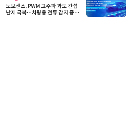
노보센스, PWM 고주파 과도 간섭
난제 극복…차량용 전류 감지 증폭
기