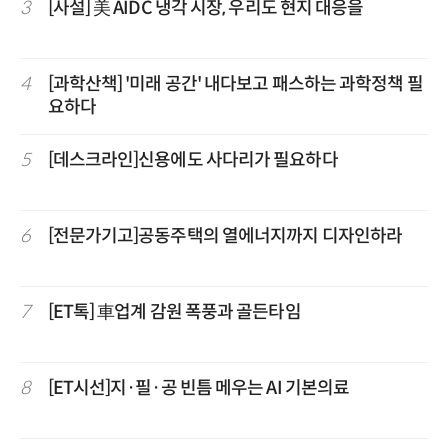
3
[사설] 美 AIDC 냉각 시장, 우리도 현지 대응을
4
[과학산책] '미래 공간' 내다보고 패스하는 과학정책 필
요하다
5
[데스크라인]신용에도 사다리가 필요하다
6
[전문가기고]공동주택의 열에너지까지 디자인하라
7
[ET톡] 車업계 감원 폭풍과 골든타임
8
[ET시선]지·필·공 빈틈 메우는 AI 기본의료