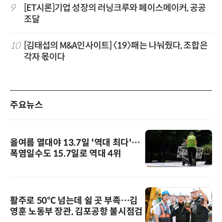
9
[ET시론]기업 성장의 러닝크루와 페이스메이커, 공공
조달
10
[김태섭의 M&A인사이트] 〈19〉패는 나눠줬다, 조합은
각자 몫이다
주요뉴스
올여름 열대야 13.7일 '역대 최다'…
폭염일수도 15.7일로 역대 4위
활주로 50℃ 넘는데 쉴 곳 부족…김
영훈 노동부 장관, 김포공항 불시점검