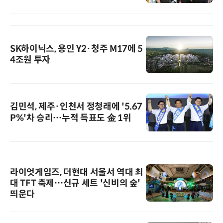
SK하이닉스, 용인 Y2·청주 M17에 5
4조원 투자
김민석, 제주·인천서 정청래에 '5.67
P%'차 승리…누적 득표도 金 1위
라이엇게임즈, 더현대 서울서 역대 최
대 TFT 축제…신규 세트 '신비의 숲'
띄운다