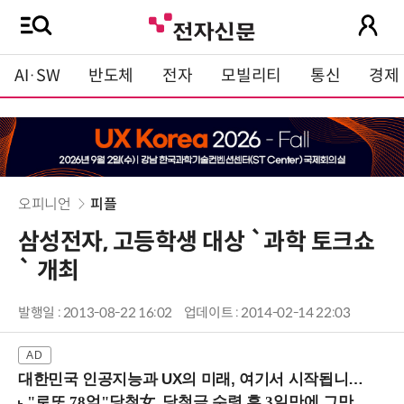
AI·SW
반도체
전자
모빌리티
통신
경제
오피니언
피플
삼성전자, 고등학생 대상 `과학 토크쇼
` 개최
발행일 : 2013-08-22 16:02
업데이트 : 2014-02-14 22:03
대한민국 인공지능과 UX의 미래, 여기서 시작됩니다! (9/2 강남역)