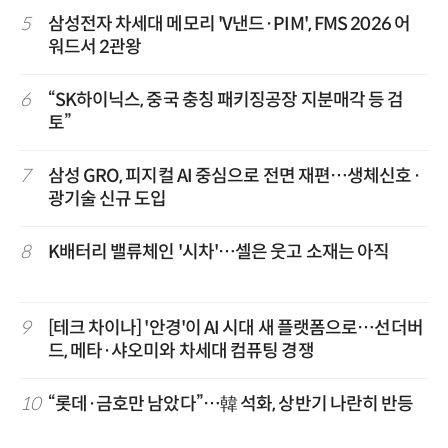
5
삼성전자 차세대 메모리 'V낸드·PIM', FMS 2026 어
워드서 2관왕
6
“SK하이닉스, 중국 충칭 패키징공장 지분매각 등 검
토”
7
삼성 GRO, 피지컬 AI 중심으로 전면 재편…생체신호·
광기술 신규 도입
8
K배터리 밸류체인 '시차'…셀은 웃고 소재는 아직
9
[테크 차이나] '안경'이 AI 시대 새 플랫폼으로…선더버
드, 메타·샤오미와 차세대 컴퓨팅 경쟁
10
“롯데·금호만 남았다”…韓 석화, 상반기 나란히 반등