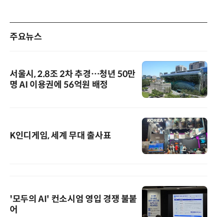
주요뉴스
서울시, 2.8조 2차 추경…청년 50만
명 AI 이용권에 56억원 배정
K인디게임, 세계 무대 출사표
'모두의 AI' 컨소시엄 영입 경쟁 불붙
어