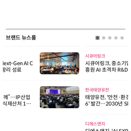
브랜드 뉴스룸
시큐어링크
시큐어링크, 중소기업기술정보진
흥원 AI 초격차 R&D 사업 최종 선
정
한국태양유전
태양유전, '안전·환경 보고서 202
6' 발간…2030년 SBT 수준 온실
가스 감축 추진
디에스앤지