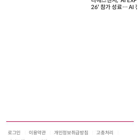
디에스앤지, 'AI EXPO KOREA 20
26' 참가 성료… AI 전 생애주기 아
우르는 통합 솔루션 선봬
로그인
이용약관
개인정보취급방침
고충처리