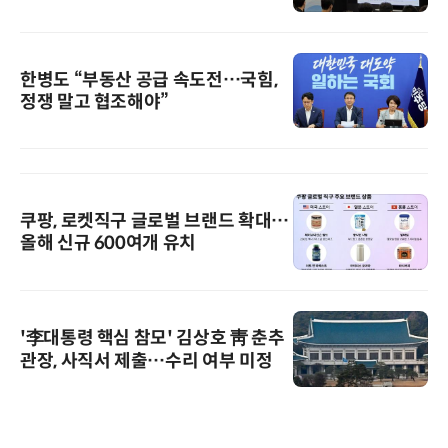
한병도 “부동산 공급 속도전…국힘,
정쟁 말고 협조해야”
쿠팡, 로켓직구 글로벌 브랜드 확대…
올해 신규 600여개 유치
'李대통령 핵심 참모' 김상호 靑 춘추
관장, 사직서 제출…수리 여부 미정