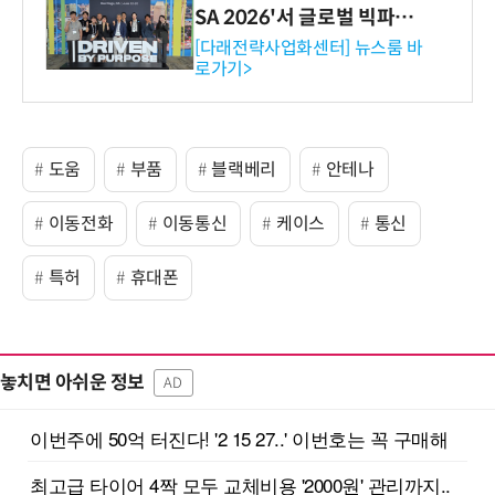
SA 2026'서 글로벌 빅파마
와의 비즈니스 미팅 지원…K
[다래전략사업화센터] 뉴스룸 바
로가기>
-바이오 해외 진출 교두보 확
보
도움
부품
블랙베리
안테나
이동전화
이동통신
케이스
통신
특허
휴대폰
놓치면 아쉬운 정보
AD