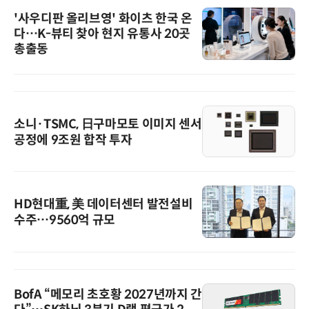
'사우디판 올리브영' 화이츠 한국 온
다…K-뷰티 찾아 현지 유통사 20곳
총출동
소니·TSMC, 日구마모토 이미지 센서
공정에 9조원 합작 투자
HD현대重, 美 데이터센터 발전설비
수주…9560억 규모
BofA “메모리 초호황 2027년까지 간