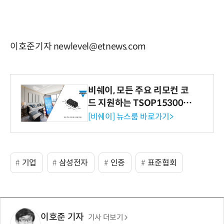
이호준기자 newlevel@etnews.com
비쉐이, 모든 주요 리모컨 코
드 지원하는 TSOP15300 시
리즈 IR 수신기 출시
[비쉐이] 뉴스룸 바로가기>
기업
삼성전자
인증
표준협회
이호준 기자
기사 더보기