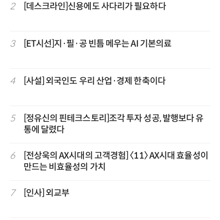
2
[데스크라인]신용에도 사다리가 필요하다
3
[ET시선]지·필·공 빈틈 메우는 AI 기본의료
4
[사설] 외국인도 우리 산업·경제 한축이다
5
[정유신의 핀테크스토리]조각 투자 성공, 발행보다 유
통에 달렸다
6
[전상욱의 AX시대의 고객경험] 〈11〉 AX시대 효율성이
만드는 비효율성의 가치
7
[인사] 외교부