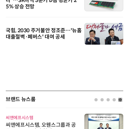
다”…SK하닉 3분기 D램 평균가 2
5% 상승 전망
국힘, 2030 주거불안 정조준…'뉴홈
대출절벽·폐버스' 대여 공세
브랜드 뉴스룸
씨앤에프시스템
씨앤에프시스템, 오웬스그룹과 공