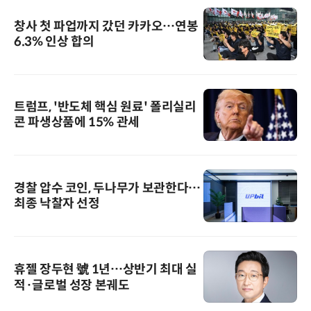
창사 첫 파업까지 갔던 카카오…연봉
6.3% 인상 합의
트럼프, '반도체 핵심 원료' 폴리실리
콘 파생상품에 15% 관세
경찰 압수 코인, 두나무가 보관한다…
최종 낙찰자 선정
휴젤 장두현 號 1년…상반기 최대 실
적·글로벌 성장 본궤도