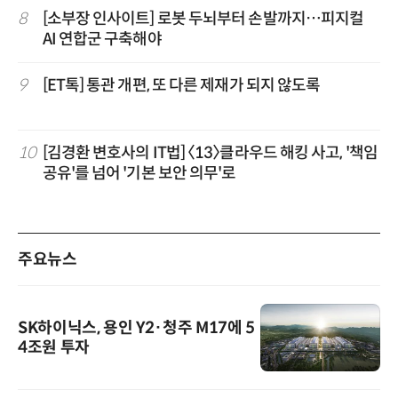
8
[소부장 인사이트] 로봇 두뇌부터 손발까지…피지컬
AI 연합군 구축해야
9
[ET톡] 통관 개편, 또 다른 제재가 되지 않도록
10
[김경환 변호사의 IT법] 〈13〉클라우드 해킹 사고, '책임
공유'를 넘어 '기본 보안 의무'로
주요뉴스
SK하이닉스, 용인 Y2·청주 M17에 5
4조원 투자