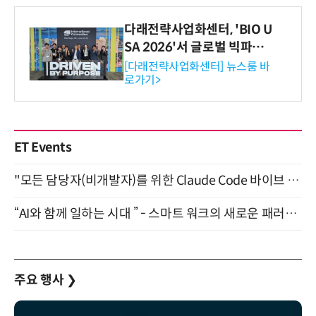
다래전략사업화센터, 'BIO U
SA 2026'서 글로벌 빅파마
와의 비즈니스 미팅 지원…K
[다래전략사업화센터] 뉴스룸 바
로가기>
-바이오 해외 진출 교두보 확
보
ET Events
"모든 담당자(비개발자)를 위한 Claude Code 바이브 코딩 2-day 부트캠프" 9월 16~17일 개최
“AI와 함께 일하는 시대 ” - 스마트 워크의 새로운 패러다임 (9/11)
주요 행사
❯