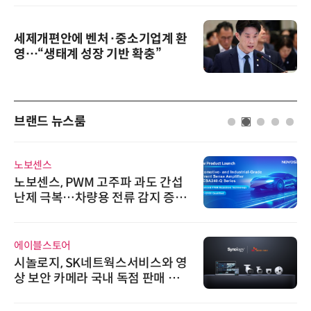
세제개편안에 벤처·중소기업계 환
영…“생태계 성장 기반 확충”
브랜드 뉴스룸
노보센스
노보센스, PWM 고주파 과도 간섭
난제 극복…차량용 전류 감지 증폭
기
에이블스토어
시놀로지, SK네트웍스서비스와 영
상 보안 카메라 국내 독점 판매 파
트너십 체결