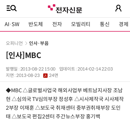
AI·SW
반도체
전자
모빌리티
통신
경제
오피니언
인사·부음
[인사]MBC
발행일 : 2013-08-22 15:00
업데이트 : 2014-02-14 22:03
지면 :
2013-08-23
24면
◆MBC △글로벌사업국 해외사업부 베트남지사장 조남
현 △심의국 TV심의부장 정성후 △시사제작국 시사제작
2부장 이재훈 △보도국 취재센터 중부권취재부장 도인
태 △보도국 편집2센터 주간뉴스부장 홍기백