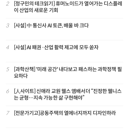
2
[정구민의 테크읽기] 휴머노이드가 열어가는 디스플레
이 산업의 새로운 기회
3
[사설] 中 통신사 AI 토큰, 배울 바 크다
4
[사설] AI 패권·산업 활력 제고에 모두 쏟자
5
[과학산책] '미래 공간' 내다보고 패스하는 과학정책 필
요하다
6
[人사이트] 신애라 교원 웰스 앰배서더 “진정한 웰니스
는 균형…지속 가능한 삶 구현해야”
7
[전문가기고]공동주택의 열에너지까지 디자인하라