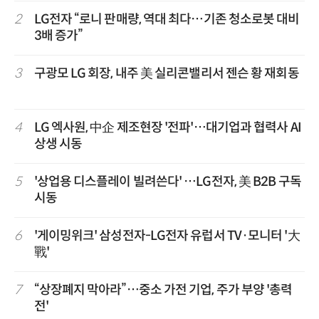
2
LG전자 “로니 판매량, 역대 최다…기존 청소로봇 대비
3배 증가”
3
구광모 LG 회장, 내주 美 실리콘밸리서 젠슨 황 재회동
4
LG 엑사원, 中企 제조현장 '전파'…대기업과 협력사 AI
상생 시동
5
'상업용 디스플레이 빌려쓴다' …LG전자, 美 B2B 구독
시동
6
'게이밍위크' 삼성전자-LG전자 유럽서 TV·모니터 '大
戰'
7
“상장폐지 막아라”…중소 가전 기업, 주가 부양 '총력
전'