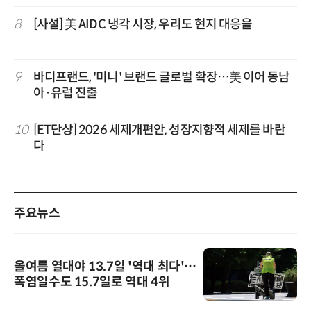
8
[사설] 美 AIDC 냉각 시장, 우리도 현지 대응을
9
바디프랜드, '미니' 브랜드 글로벌 확장…美 이어 동남
아·유럽 진출
10
[ET단상] 2026 세제개편안, 성장지향적 세제를 바란
다
주요뉴스
올여름 열대야 13.7일 '역대 최다'…
폭염일수도 15.7일로 역대 4위