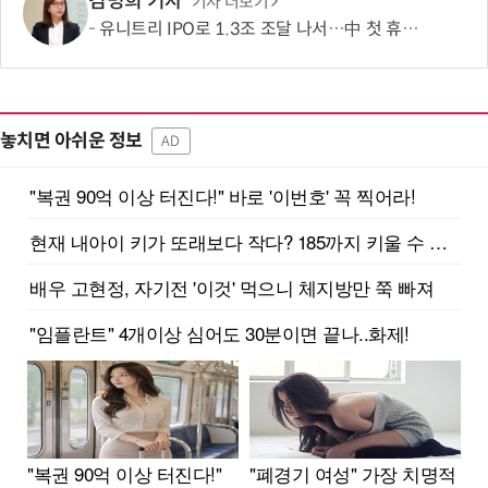
김명희 기자
기사 더보기
유니트리 IPO로 1.3조 조달 나서…中 첫 휴머노이드 상장사 탄생 임박
놓치면 아쉬운 정보
AD