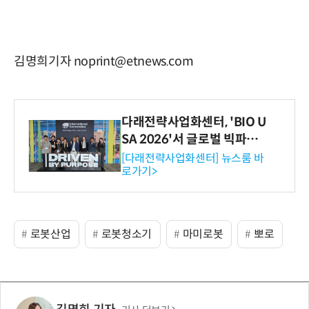
김명희기자 noprint@etnews.com
다래전략사업화센터, 'BIO U
SA 2026'서 글로벌 빅파마
와의 비즈니스 미팅 지원…K
[다래전략사업화센터] 뉴스룸 바
로가기>
-바이오 해외 진출 교두보 확
보
로봇산업
로봇청소기
마미로봇
뽀로