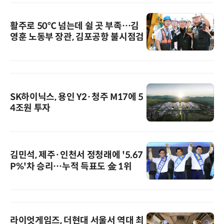
활주로 50℃ 넘는데 쉴 곳 부족…김
영훈 노동부 장관, 김포공항 불시점검
SK하이닉스, 용인 Y2·청주 M17에 5
4조원 투자
김민석, 제주·인천서 정청래에 '5.67
P%'차 승리…누적 득표도 金 1위
라이엇게임즈, 더현대 서울서 역대 최