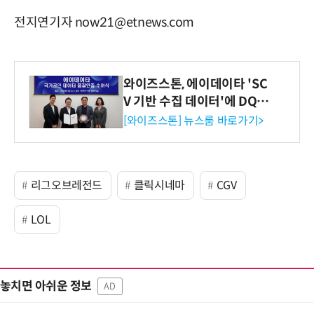
전지연기자 now21@etnews.com
와이즈스톤, 에이데이타 'SC
V 기반 수집 데이터'에 DQ인
증 최고 등급 수여
[와이즈스톤] 뉴스룸 바로가기>
리그오브레전드
클릭시네마
CGV
LOL
놓치면 아쉬운 정보
AD