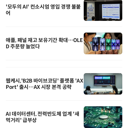
'모두의 AI' 컨소시엄 영입 경쟁 불붙
어
애플, 패널 재고 보유기간 확대…OLE
D 주문량 늘었다
웹케시,'B2B 바이브코딩' 플랫폼 'AX
Port' 출시…AX 시장 본격 공략
AI 데이터센터, 전력반도체 업계 '새
먹거리' 급부상