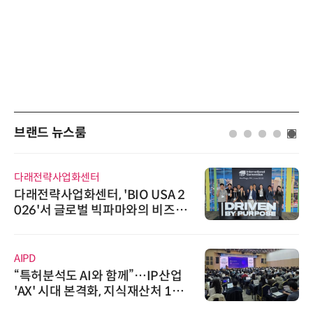
브랜드 뉴스룸
다래전략사업화센터
다래전략사업화센터, 'BIO USA 2
026'서 글로벌 빅파마와의 비즈니
스 미팅 지원…K-바이오 해외 진출
교두보 확보
AIPD
“특허분석도 AI와 함께”…IP산업
'AX' 시대 본격화, 지식재산처 1호
AI IP데이터분석사 탄생