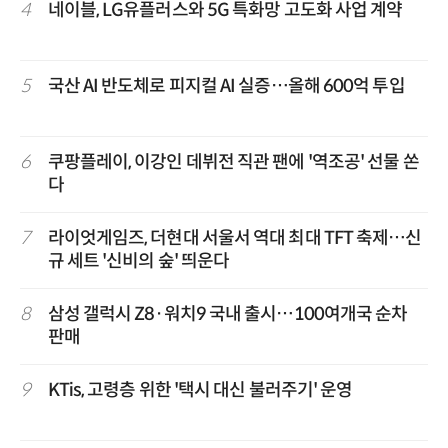
4
네이블, LG유플러스와 5G 특화망 고도화 사업 계약
5
국산 AI 반도체로 피지컬 AI 실증…올해 600억 투입
6
쿠팡플레이, 이강인 데뷔전 직관 팬에 '역조공' 선물 쏜
다
7
라이엇게임즈, 더현대 서울서 역대 최대 TFT 축제…신
규 세트 '신비의 숲' 띄운다
8
삼성 갤럭시 Z8·워치9 국내 출시…100여개국 순차
판매
9
KTis, 고령층 위한 '택시 대신 불러주기' 운영