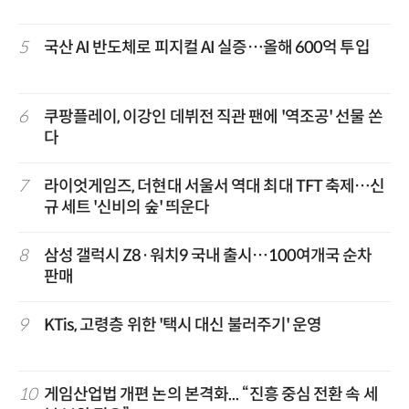
5
국산 AI 반도체로 피지컬 AI 실증…올해 600억 투입
6
쿠팡플레이, 이강인 데뷔전 직관 팬에 '역조공' 선물 쏜
다
7
라이엇게임즈, 더현대 서울서 역대 최대 TFT 축제…신
규 세트 '신비의 숲' 띄운다
8
삼성 갤럭시 Z8·워치9 국내 출시…100여개국 순차
판매
9
KTis, 고령층 위한 '택시 대신 불러주기' 운영
10
게임산업법 개편 논의 본격화... “진흥 중심 전환 속 세