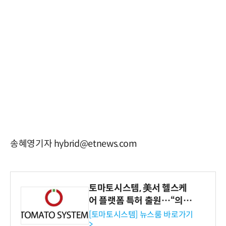
송혜영기자 hybrid@etnews.com
토마토시스템, 美서 헬스케
어 플랫폼 특허 출원…“의료
기관·보험사 공략”
[토마토시스템] 뉴스룸 바로가기
>