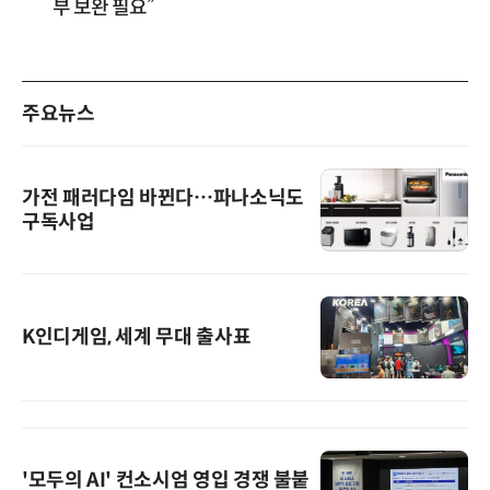
부 보완 필요”
주요뉴스
가전 패러다임 바뀐다…파나소닉도
구독사업
K인디게임, 세계 무대 출사표
'모두의 AI' 컨소시엄 영입 경쟁 불붙