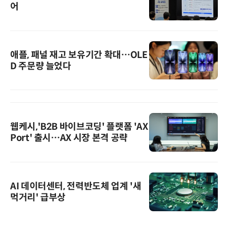
어
애플, 패널 재고 보유기간 확대…OLE
D 주문량 늘었다
웹케시,'B2B 바이브코딩' 플랫폼 'AX
Port' 출시…AX 시장 본격 공략
AI 데이터센터, 전력반도체 업계 '새
먹거리' 급부상