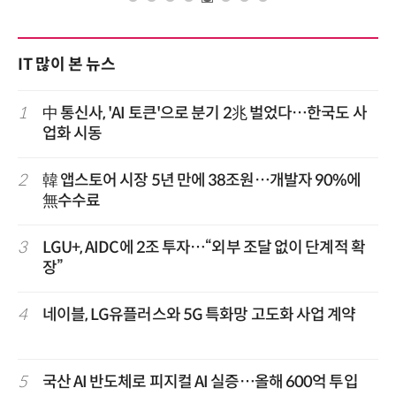
IT 많이 본 뉴스
1
中 통신사, 'AI 토큰'으로 분기 2兆 벌었다…한국도 사
업화 시동
2
韓 앱스토어 시장 5년 만에 38조원…개발자 90%에
無수수료
3
LGU+, AIDC에 2조 투자…“외부 조달 없이 단계적 확
장”
4
네이블, LG유플러스와 5G 특화망 고도화 사업 계약
5
국산 AI 반도체로 피지컬 AI 실증…올해 600억 투입