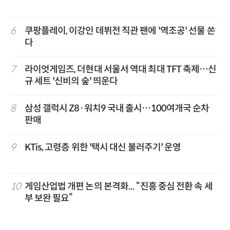
6
쿠팡플레이, 이강인 데뷔전 직관 팬에 '역조공' 선물 쏜
다
7
라이엇게임즈, 더현대 서울서 역대 최대 TFT 축제…신
규 세트 '신비의 숲' 띄운다
8
삼성 갤럭시 Z8·워치9 국내 출시…100여개국 순차
판매
9
KTis, 고령층 위한 '택시 대신 불러주기' 운영
10
게임산업법 개편 논의 본격화... “진흥 중심 전환 속 세
부 보완 필요”