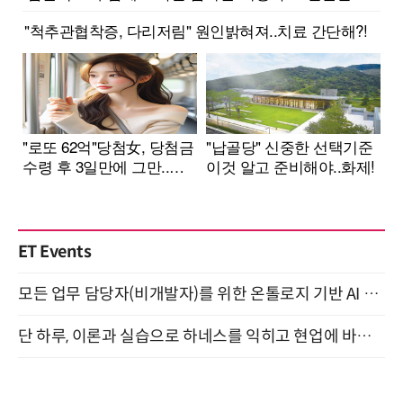
ET Events
모든 업무 담당자(비개발자)를 위한 온톨로지 기반 AI 지식체계 설계 1-day 워크숍 8월 20일 개최
단 하루, 이론과 실습으로 하네스를 익히고 현업에 바로 쓰는 핸즈온 워크숍 (8/20)