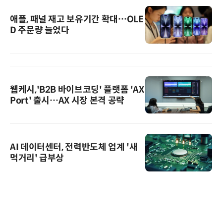
애플, 패널 재고 보유기간 확대…OLE
D 주문량 늘었다
웹케시,'B2B 바이브코딩' 플랫폼 'AX
Port' 출시…AX 시장 본격 공략
AI 데이터센터, 전력반도체 업계 '새
먹거리' 급부상