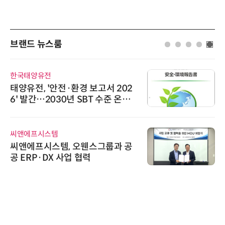
브랜드 뉴스룸
한국태양유전
태양유전, '안전·환경 보고서 202
6' 발간…2030년 SBT 수준 온실
가스 감축 추진
씨앤에프시스템
씨앤에프시스템, 오웬스그룹과 공
공 ERP·DX 사업 협력