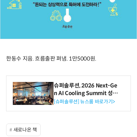
한동수 지음. 흐름출판 펴냄. 1만5000원.
슈퍼솔루션, 2026 Next-Ge
n AI Cooling Summit 성황
리 성료
[슈퍼솔루션] 뉴스룸 바로가기>
새로나온 책