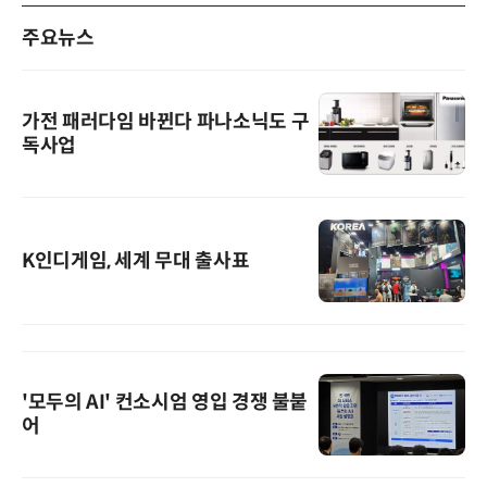
주요뉴스
가전 패러다임 바뀐다 파나소닉도 구
독사업
K인디게임, 세계 무대 출사표
'모두의 AI' 컨소시엄 영입 경쟁 불붙
어