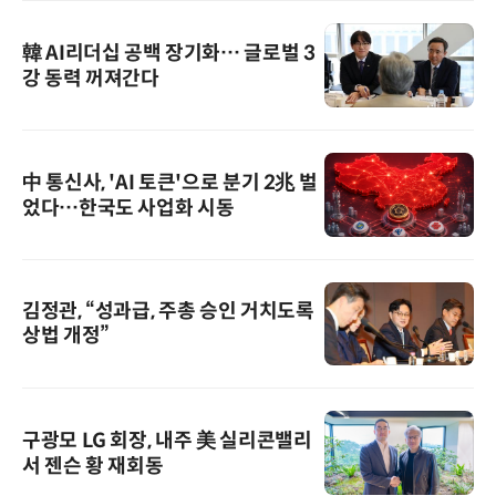
韓 AI리더십 공백 장기화… 글로벌 3
강 동력 꺼져간다
中 통신사, 'AI 토큰'으로 분기 2兆 벌
었다…한국도 사업화 시동
김정관, “성과급, 주총 승인 거치도록
상법 개정”
구광모 LG 회장, 내주 美 실리콘밸리
서 젠슨 황 재회동