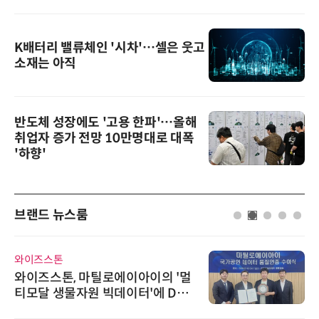
K배터리 밸류체인 '시차'…셀은 웃고
소재는 아직
반도체 성장에도 '고용 한파'…올해
취업자 증가 전망 10만명대로 대폭
'하향'
브랜드 뉴스룸
와이즈스톤
와이즈스톤, 마틸로에이아이의 '멀
티모달 생물자원 빅데이터'에 DQ
인증 최고 등급 수여