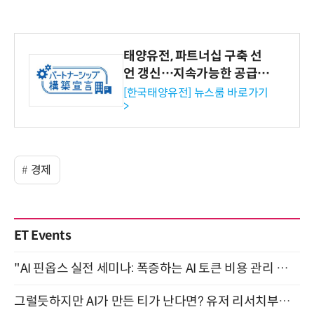
태양유전, 파트너십 구축 선
언 갱신…지속가능한 공급망
협력 강화
[한국태양유전] 뉴스룸 바로가기
>
경제
ET Events
"AI 핀옵스 실전 세미나: 폭증하는 AI 토큰 비용 관리 전략" 8월 21일 개최
그럴듯하지만 AI가 만든 티가 난다면? 유저 리서치부터 배포까지! (9/15)