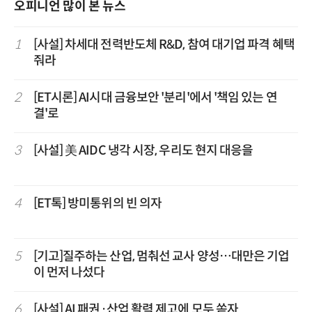
오피니언 많이 본 뉴스
1
[사설] 차세대 전력반도체 R&D, 참여 대기업 파격 혜택
줘라
2
[ET시론] AI시대 금융보안 '분리'에서 '책임 있는 연
결'로
3
[사설] 美 AIDC 냉각 시장, 우리도 현지 대응을
4
[ET톡] 방미통위의 빈 의자
5
[기고]질주하는 산업, 멈춰선 교사 양성…대만은 기업
이 먼저 나섰다
6
[사설] AI 패권·산업 활력 제고에 모두 쏟자