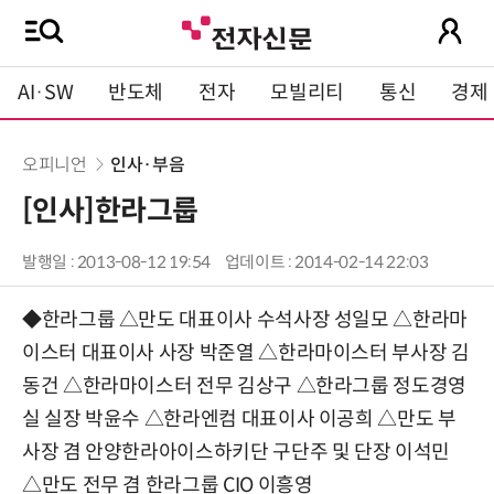
AI·SW
반도체
전자
모빌리티
통신
경제
오피니언
인사·부음
[인사]한라그룹
발행일 : 2013-08-12 19:54
업데이트 : 2014-02-14 22:03
◆한라그룹 △만도 대표이사 수석사장 성일모 △한라마
이스터 대표이사 사장 박준열 △한라마이스터 부사장 김
동건 △한라마이스터 전무 김상구 △한라그룹 정도경영
실 실장 박윤수 △한라엔컴 대표이사 이공희 △만도 부
사장 겸 안양한라아이스하키단 구단주 및 단장 이석민
△만도 전무 겸 한라그룹 CIO 이흥영