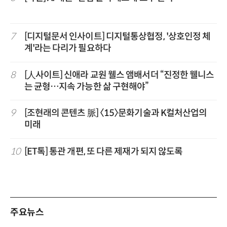
7
[디지털문서 인사이트] 디지털통상협정, '상호인정 체
계'라는 다리가 필요하다
8
[人사이트] 신애라 교원 웰스 앰배서더 “진정한 웰니스
는 균형…지속 가능한 삶 구현해야”
9
[조현래의 콘텐츠 脈] 〈15〉문화기술과 K컬처산업의
미래
10
[ET톡] 통관 개편, 또 다른 제재가 되지 않도록
주요뉴스