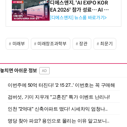
디에스앤지, 'AI EXPO KOR
EA 2026' 참가 성료… AI 전
생애주기 아우르는 통합 솔루
[디에스앤지] 뉴스룸 바로가기>
션 선봬 [영상]
미래부
미래창조과학부
장관
최문기
놓치면 아쉬운 정보
AD