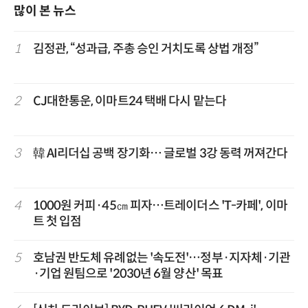
많이 본 뉴스
1
김정관, “성과급, 주총 승인 거치도록 상법 개정”
2
CJ대한통운, 이마트24 택배 다시 맡는다
3
韓 AI리더십 공백 장기화… 글로벌 3강 동력 꺼져간다
4
1000원 커피·45㎝ 피자…트레이더스 'T-카페', 이마
트 첫 입점
5
호남권 반도체 유례없는 '속도전'…정부·지자체·기관
·기업 원팀으로 '2030년 6월 양산' 목표