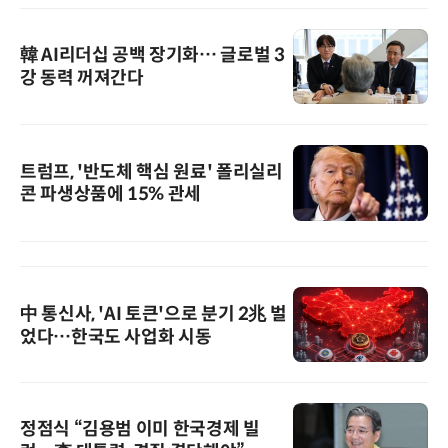
韓 AI리더십 공백 장기화… 글로벌 3
강 동력 꺼져간다
트럼프, '반도체 핵심 원료' 폴리실리
콘 파생상품에 15% 관세
中 통신사, 'AI 토큰'으로 분기 2兆 벌
었다…한국도 사업화 시동
정점식 “김용범 이미 한국경제 빌