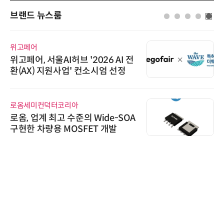
브랜드 뉴스룸
위고페어
위고페어, 서울AI허브 '2026 AI 전
환(AX) 지원사업' 컨소시엄 선정
로옴세미컨덕터코리아
로옴, 업계 최고 수준의 Wide-SOA
구현한 차량용 MOSFET 개발