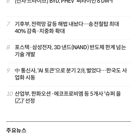
6
[신차 드라이브] BYD, PHEV '씨라이언 6 DM-i'
7
기후부, 전력망 갈등 해법 내놨다…송전철탑 최대
40% 감축·지중화 확대
8
포스텍·삼성전자, 3D 낸드(NAND) 반도체 한계 넘는
기술 개발
9
中 통신사, 'AI 토큰'으로 분기 2兆 벌었다…한국도 사
업화 시동
10
산업부, 한화오션·에코프로비엠 등 5개사 '슈퍼 을
(乙)' 선정
주요뉴스