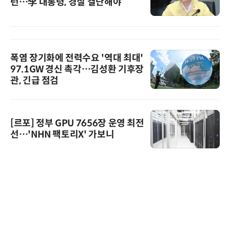
런…李 대통령, 경질 결단해야”
폭염 장기화에 전력수요 '역대 최대'
97.1GW 경신 촉각…김성환 기후장
관, 긴급 점검
[르포] 정부 GPU 7656장 운영 최전
선…'NHN 팩토리X' 가보니