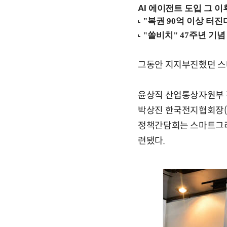
AI 에이전트 도입 그 이후
그동안 지지부진했던 스
윤상직 산업통상자원부 
박상진 한국전지협회장(삼
정책간담회는 스마트그리
련됐다.