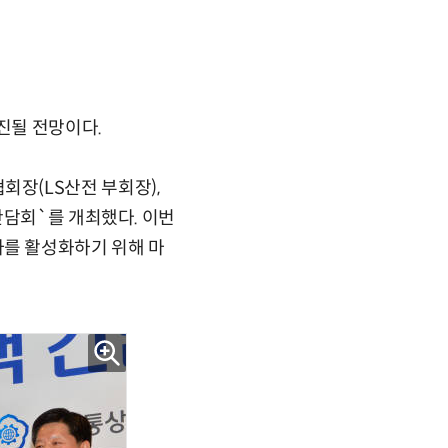
진될 전망이다.
장(LS산전 부회장),
간담회`를 개최했다. 이번
를 활성화하기 위해 마