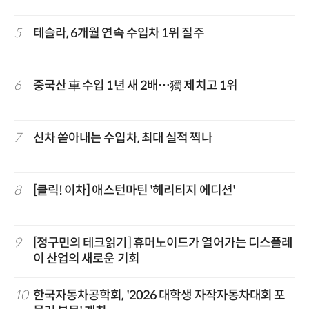
5
테슬라, 6개월 연속 수입차 1위 질주
6
중국산 車 수입 1년 새 2배…獨 제치고 1위
7
신차 쏟아내는 수입차, 최대 실적 찍나
8
[클릭! 이차] 애스턴마틴 '헤리티지 에디션'
9
[정구민의 테크읽기] 휴머노이드가 열어가는 디스플레
이 산업의 새로운 기회
10
한국자동차공학회, '2026 대학생 자작자동차대회 포