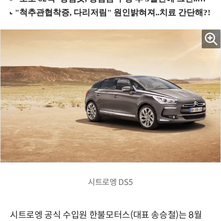
시트로엥 DS5
시트로엥 공식 수입원 한불모터스(대표 송승철)는 8월