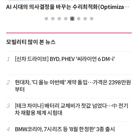
AI 시대의 의사결정을 바꾸는 수리최적화(Optimization): 실제 산업 적용 사례와 활용 전략
모빌리티 많이 본 뉴스
1
[신차 드라이브] BYD, PHEV '씨라이언 6 DM-i'
2
현대차, '디 올뉴 아반떼' 계약 돌입…가격은 2398만원
부터
3
[테크 차이나] 배터리 교체비가 찻값 넘었다…中 전기
차 재활용 체계 시험대
4
BMW코리아, 7시리즈 등 '8월 한정판' 3종 출시