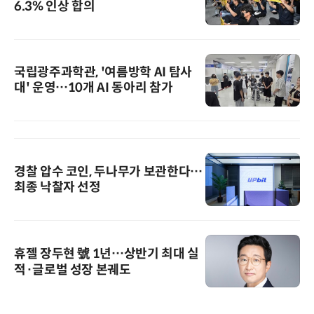
6.3% 인상 합의
국립광주과학관, '여름방학 AI 탐사
대' 운영…10개 AI 동아리 참가
경찰 압수 코인, 두나무가 보관한다…
최종 낙찰자 선정
휴젤 장두현 號 1년…상반기 최대 실
적·글로벌 성장 본궤도