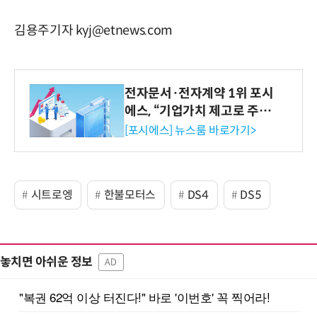
김용주기자 kyj@etnews.com
전자문서·전자계약 1위 포시
에스, “기업가치 제고로 주주
환원 강화” 계획 공시
[포시에스] 뉴스룸 바로가기>
시트로엥
한불모터스
DS4
DS5
놓치면 아쉬운 정보
AD