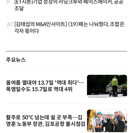
9
[ET시론]기업 성장의 러닝크루와 페이스메이커, 공공
조달
10
[김태섭의 M&A인사이트] 〈19〉패는 나눠줬다, 조합은
각자 몫이다
주요뉴스
올여름 열대야 13.7일 '역대 최다'…
폭염일수도 15.7일로 역대 4위
활주로 50℃ 넘는데 쉴 곳 부족…김
영훈 노동부 장관, 김포공항 불시점검