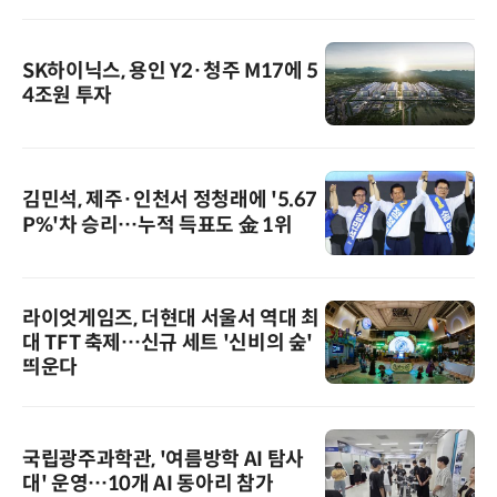
SK하이닉스, 용인 Y2·청주 M17에 5
4조원 투자
김민석, 제주·인천서 정청래에 '5.67
P%'차 승리…누적 득표도 金 1위
라이엇게임즈, 더현대 서울서 역대 최
대 TFT 축제…신규 세트 '신비의 숲'
띄운다
국립광주과학관, '여름방학 AI 탐사
대' 운영…10개 AI 동아리 참가