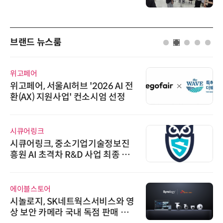
브랜드 뉴스룸
위고페어
위고페어, 서울AI허브 '2026 AI 전
환(AX) 지원사업' 컨소시엄 선정
시큐어링크
시큐어링크, 중소기업기술정보진
흥원 AI 초격차 R&D 사업 최종 선
정
에이블스토어
시놀로지, SK네트웍스서비스와 영
상 보안 카메라 국내 독점 판매 파