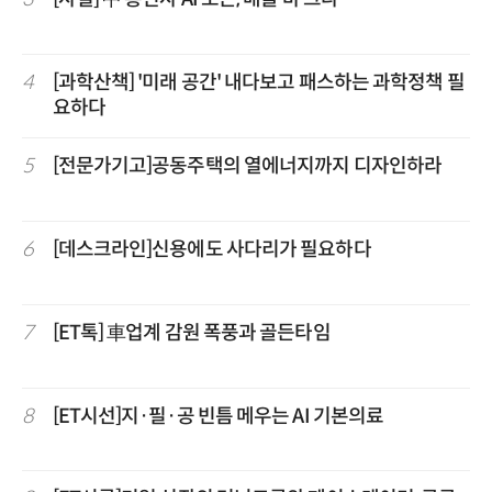
4
[과학산책] '미래 공간' 내다보고 패스하는 과학정책 필
요하다
5
[전문가기고]공동주택의 열에너지까지 디자인하라
6
[데스크라인]신용에도 사다리가 필요하다
7
[ET톡] 車업계 감원 폭풍과 골든타임
8
[ET시선]지·필·공 빈틈 메우는 AI 기본의료