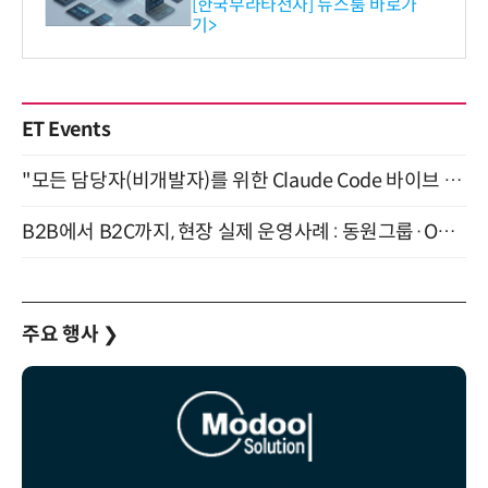
공…73개 제품 카테고리로
[한국무라타전자] 뉴스룸 바로가
기>
확대
ET Events
"모든 담당자(비개발자)를 위한 Claude Code 바이브 코딩 2-day 부트캠프" 9월 16~17일 개최
B2B에서 B2C까지, 현장 실제 운영사례 : 동원그룹·OCI·다이닝브랜즈그룹·당근 (8/27)
주요 행사
❯