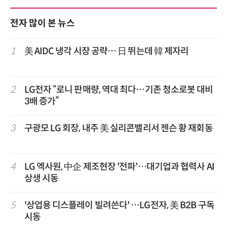
전자 많이 본 뉴스
1
美 AIDC 냉각 시장 공략… 日 뛰는데 韓 제자리
2
LG전자 “로니 판매량, 역대 최다…기존 청소로봇 대비
3배 증가”
3
구광모 LG 회장, 내주 美 실리콘밸리서 젠슨 황 재회동
4
LG 엑사원, 中企 제조현장 '전파'…대기업과 협력사 AI
상생 시동
5
'상업용 디스플레이 빌려쓴다' …LG전자, 美 B2B 구독
시동