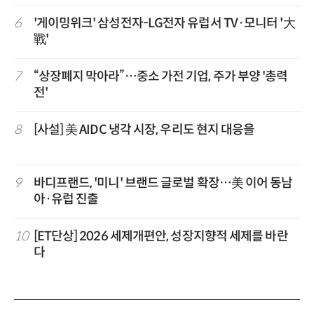
6
'게이밍위크' 삼성전자-LG전자 유럽서 TV·모니터 '大
戰'
7
“상장폐지 막아라”…중소 가전 기업, 주가 부양 '총력
전'
8
[사설] 美 AIDC 냉각 시장, 우리도 현지 대응을
9
바디프랜드, '미니' 브랜드 글로벌 확장…美 이어 동남
아·유럽 진출
10
[ET단상] 2026 세제개편안, 성장지향적 세제를 바란
다