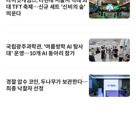
라이엇게임즈, 더현대 서울서 역대 최
대 TFT 축제…신규 세트 '신비의 숲'
띄운다
국립광주과학관, '여름방학 AI 탐사
대' 운영…10개 AI 동아리 참가
경찰 압수 코인, 두나무가 보관한다…
최종 낙찰자 선정