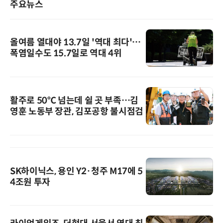
주요뉴스
올여름 열대야 13.7일 '역대 최다'…
폭염일수도 15.7일로 역대 4위
활주로 50℃ 넘는데 쉴 곳 부족…김
영훈 노동부 장관, 김포공항 불시점검
SK하이닉스, 용인 Y2·청주 M17에 5
4조원 투자