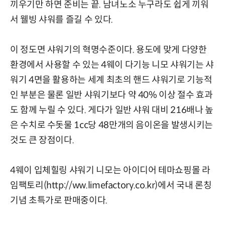
끼우기만 하면 준비는 끝. 남녀노소 누구라도 쉽게 끼워
서 웰빙 샤워를 즐길 수 있다.
이 정도면 샤워기의 혁명수준이다. 용도에 맞게 다양한
환경에서 사용할 수 있는 4웨이 다기능 니모 샤워기는 샤
워기 4면을 활용하는 세계 최초의 핸드 샤워기로 기능적
인 부분은 물론 일반 샤워기보다 약 40% 이상 절수 효과
도 함께 누릴 수 있다. 게다가 일반 샤워 대비 216배나 높
은 수치로 수돗물 1cc당 48만개의 음이온을 발생시키는
것도 큰 장점이다.
4웨이 입체힐링 샤워기 니모는 아이디어 테마쇼핑몰
라
임팩토리(http://ww.limefactory.co.kr)
에서 국내 론칭
기념 초특가로 판매중이다.