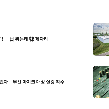
공략… 日 뛰는데 韓 제자리
 뗀다…무선 마이크 대상 실증 착수