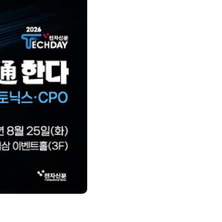
제8회 AI정부 혁신 콘퍼런스