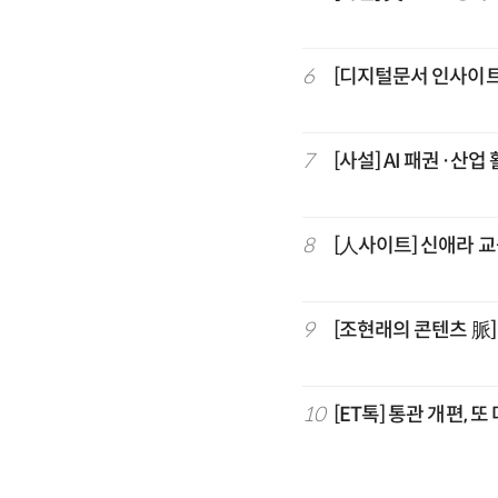
6
[디지털문서 인사이트
7
[사설] AI 패권·산업
8
[人사이트] 신애라 
9
[조현래의 콘텐츠 脈
10
[ET톡] 통관 개편, 