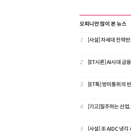
오피니언 많이 본 뉴스
1
[사설] 차세대 전력반
2
[ET시론] AI시대 금
3
[ET톡] 방미통위의 
4
[기고]질주하는 산업
5
[사설] 美 AIDC 냉