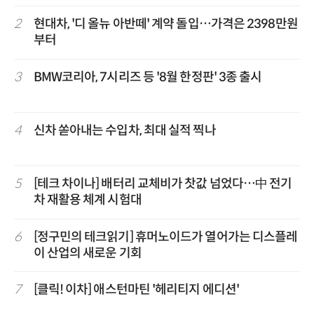
2
현대차, '디 올뉴 아반떼' 계약 돌입…가격은 2398만원
부터
3
BMW코리아, 7시리즈 등 '8월 한정판' 3종 출시
4
신차 쏟아내는 수입차, 최대 실적 찍나
5
[테크 차이나] 배터리 교체비가 찻값 넘었다…中 전기
차 재활용 체계 시험대
6
[정구민의 테크읽기] 휴머노이드가 열어가는 디스플레
이 산업의 새로운 기회
7
[클릭! 이차] 애스턴마틴 '헤리티지 에디션'