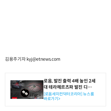
김용주기자 kyj@etnews.com
로옴, 발진 출력 4배 높인 2세
대 테라헤르츠파 발진 디바이
스 개발
[로옴세미컨덕터코리아] 뉴스룸
바로가기>