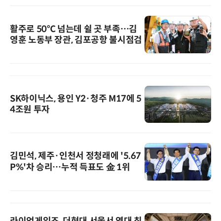
활주로 50℃ 넘는데 쉴 곳 부족…김
영훈 노동부 장관, 김포공항 불시점검
SK하이닉스, 용인 Y2·청주 M17에 5
4조원 투자
김민석, 제주·인천서 정청래에 '5.67
P%'차 승리…누적 득표도 金 1위
라이엇게임즈, 더현대 서울서 역대 최