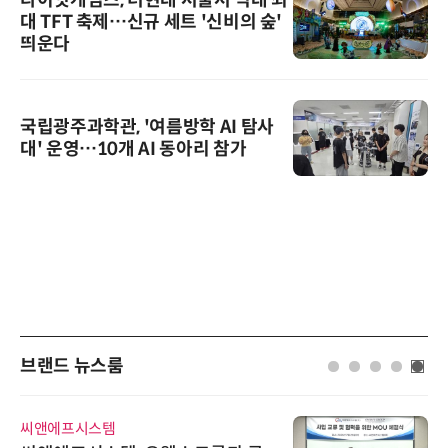
대 TFT 축제…신규 세트 '신비의 숲'
띄운다
국립광주과학관, '여름방학 AI 탐사
대' 운영…10개 AI 동아리 참가
브랜드 뉴스룸
씨앤에프시스템