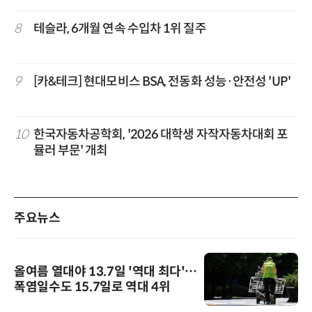
8
테슬라, 6개월 연속 수입차 1위 질주
9
[카&테크] 현대모비스 BSA, 전동화 성능·안전성 'UP'
10
한국자동차공학회, '2026 대학생 자작자동차대회 포
뮬러 부문' 개최
주요뉴스
올여름 열대야 13.7일 '역대 최다'…
폭염일수도 15.7일로 역대 4위