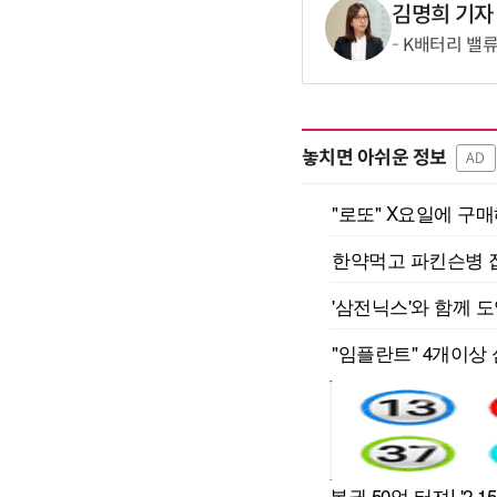
김명희 기자
K배터리 밸류
놓치면 아쉬운 정보
AD