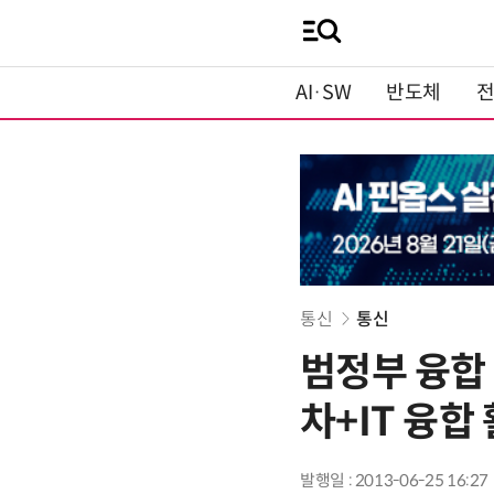
AI·SW
반도체
통신
통신
범정부 융합
차+IT 융합
발행일 : 2013-06-25 16:27