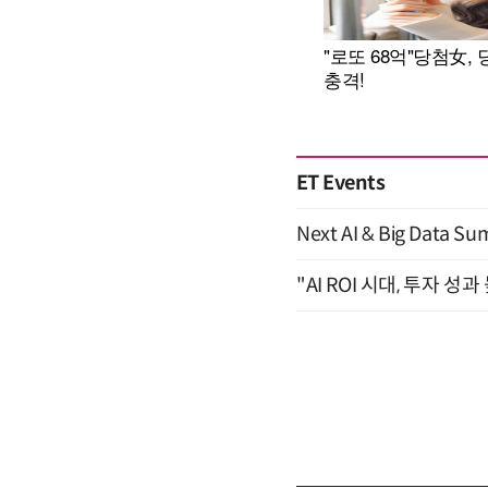
ET Events
Next AI & Big Data
"AI ROI 시대, 투자 성