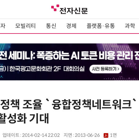
전자
모빌리티
통신
경제
플랫폼·유통
과학
 정책 조율 `융합정책네트워크
 활성화 기대
업데이트 : 2014-02-14 22:02
지면 :
2013-06-26
1면