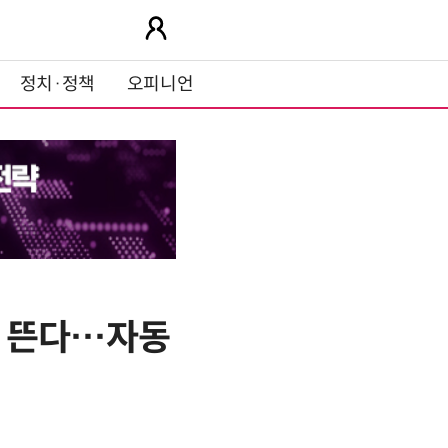
정치·정책
오피니언
` 뜬다…자동