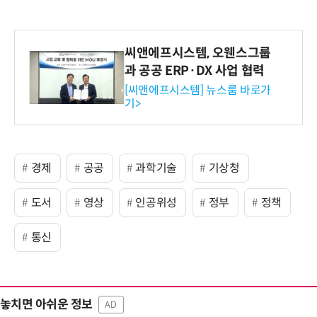
씨앤에프시스템, 오웬스그룹
과 공공 ERP·DX 사업 협력
[씨앤에프시스템] 뉴스룸 바로가
기>
경제
공공
과학기술
기상청
도서
영상
인공위성
정부
정책
통신
놓치면 아쉬운 정보
AD