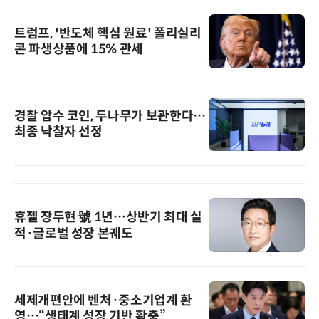
트럼프, '반도체 핵심 원료' 폴리실리
콘 파생상품에 15% 관세
경찰 압수 코인, 두나무가 보관한다…
최종 낙찰자 선정
휴젤 장두현 號 1년…상반기 최대 실
적·글로벌 성장 본궤도
세제개편안에 벤처·중소기업계 환
영…“생태계 성장 기반 확충”