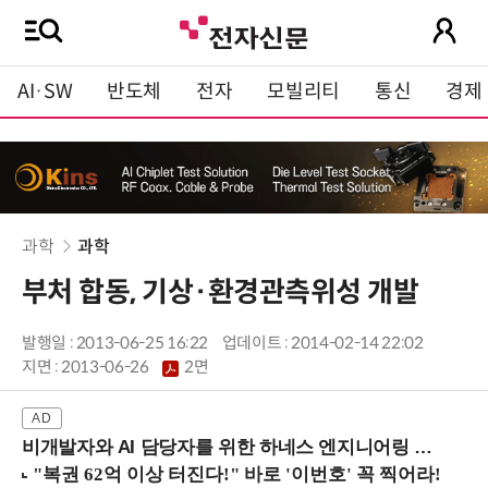
AI·SW
반도체
전자
모빌리티
통신
경제
과학
과학
부처 합동, 기상·환경관측위성 개발
발행일 : 2013-06-25 16:22
업데이트 : 2014-02-14 22:02
지면 :
2013-06-26
2면
비개발자와 AI 담당자를 위한 하네스 엔지니어링 입문과정 (8/20 신논현역)