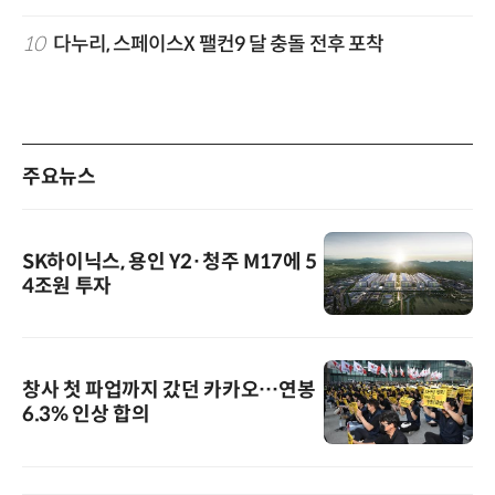
10
다누리, 스페이스X 팰컨9 달 충돌 전후 포착
주요뉴스
SK하이닉스, 용인 Y2·청주 M17에 5
4조원 투자
창사 첫 파업까지 갔던 카카오…연봉
6.3% 인상 합의