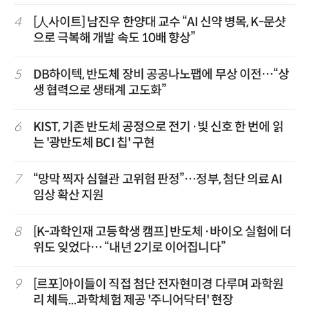
4
[人사이트] 남진우 한양대 교수 “AI 신약 병목, K-문샷
으로 극복해 개발 속도 10배 향상”
5
DB하이텍, 반도체 장비 공공나노팹에 무상 이전…“상
생 협력으로 생태계 고도화”
6
KIST, 기존 반도체 공정으로 전기·빛 신호 한 번에 읽
는 '광반도체 BCI 칩' 구현
7
“망막 찍자 심혈관 고위험 판정”…정부, 첨단 의료 AI
임상 확산 지원
8
[K-과학인재 고등학생 캠프] 반도체·바이오 실험에 더
위도 잊었다… “내년 2기로 이어집니다”
9
[르포]아이들이 직접 첨단 전자현미경 다루며 과학원
리 체득...과학체험 제공 '주니어닥터' 현장