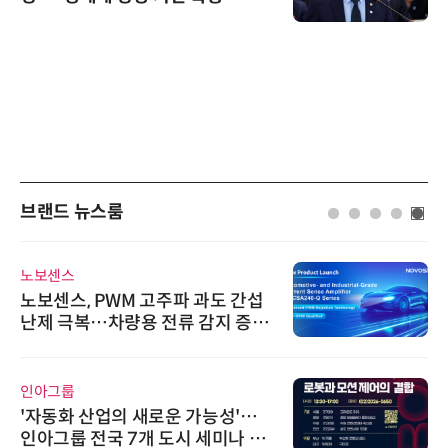
브랜드 뉴스룸
비쉐이
PWM 고주파 과도 간섭
비쉐이, 모든
…차량용 전류 감지 증폭
원하는 TSOP
신기 출시
다래전략사업화
업의 새로운 가능성'…
다래전략사업화센
국 7개 도시 세미나 페
026'서 글