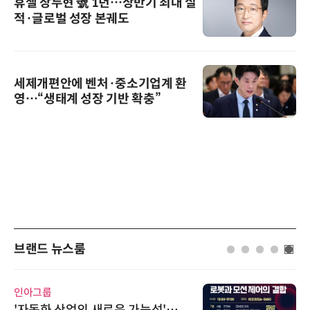
휴젤 장두현 號 1년…상반기 최대 실
적·글로벌 성장 본궤도
세제개편안에 벤처·중소기업계 환
영…“생태계 성장 기반 확충”
브랜드 뉴스룸
인아그룹