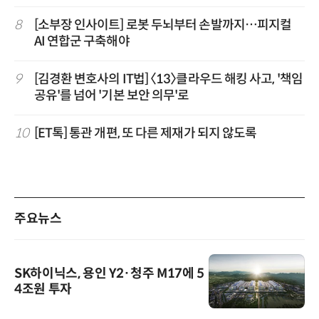
8
[소부장 인사이트] 로봇 두뇌부터 손발까지…피지컬
AI 연합군 구축해야
9
[김경환 변호사의 IT법] 〈13〉클라우드 해킹 사고, '책임
공유'를 넘어 '기본 보안 의무'로
10
[ET톡] 통관 개편, 또 다른 제재가 되지 않도록
주요뉴스
SK하이닉스, 용인 Y2·청주 M17에 5
4조원 투자