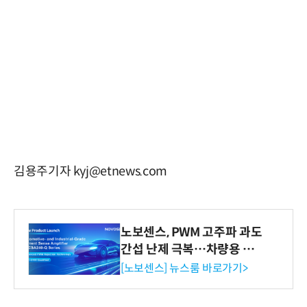
김용주기자 kyj@etnews.com
노보센스, PWM 고주파 과도
간섭 난제 극복…차량용 전
류 감지 증폭기
[노보센스] 뉴스룸 바로가기>