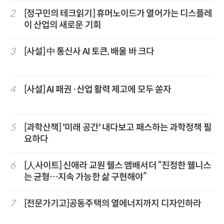
2
[정구민의 테크읽기] 휴머노이드가 열어가는 디스플레
이 산업의 새로운 기회
3
[사설] 中 통신사 AI 토큰, 배울 바 크다
4
[사설] AI 패권·산업 활력 제고에 모두 쏟자
5
[과학산책] '미래 공간' 내다보고 패스하는 과학정책 필
요하다
6
[人사이트] 신애라 교원 웰스 앰배서더 “진정한 웰니스
는 균형…지속 가능한 삶 구현해야”
7
[전문가기고]공동주택의 열에너지까지 디자인하라