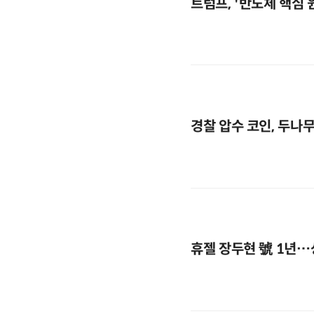
트럼프, '반도체 핵심
경찰 압수 코인, 두나
휴젤 장두현 號 1년…