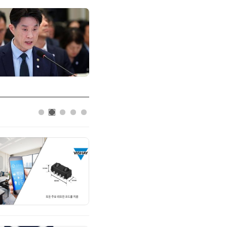
에이블스토어
시놀로지, SK네트웍스서비스와 
너십 체결