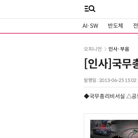
AI·SW
반도체
오피니언
인사·부음
[인사]국무
발행일 : 2013-06-25 15:02
◆국무총리비서실 △공