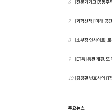
6
[전문가기고]공동주
7
[과학산책] '미래 
8
[소부장 인사이트] 
9
[ET톡] 통관 개편, 
10
[김경환 변호사의 IT법
주요뉴스