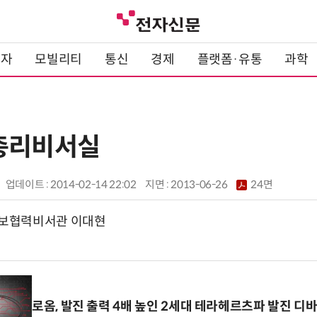
전자
모빌리티
통신
경제
플랫폼·유통
과학
총리비서실
업데이트 : 2014-02-14 22:02
지면 :
2013-06-26
24면
보협력비서관 이대현
로옴, 발진 출력 4배 높인 2세대 테라헤르츠파 발진 디