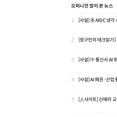
오피니언 많이 본 뉴스
1
[사설] 美 AIDC 냉
2
[정구민의 테크읽기]
3
[사설] 中 통신사 AI 
4
[사설] AI 패권·산업
5
[人사이트] 신애라 