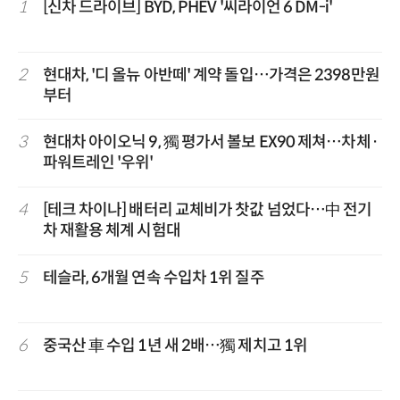
1
[신차 드라이브] BYD, PHEV '씨라이언 6 DM-i'
2
현대차, '디 올뉴 아반떼' 계약 돌입…가격은 2398만원
부터
3
현대차 아이오닉 9, 獨 평가서 볼보 EX90 제쳐…차체·
파워트레인 '우위'
4
[테크 차이나] 배터리 교체비가 찻값 넘었다…中 전기
차 재활용 체계 시험대
5
테슬라, 6개월 연속 수입차 1위 질주
6
중국산 車 수입 1년 새 2배…獨 제치고 1위