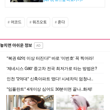
사 탄생
어코드
워즈오토
혼다
놓치면 아쉬운 정보
AD