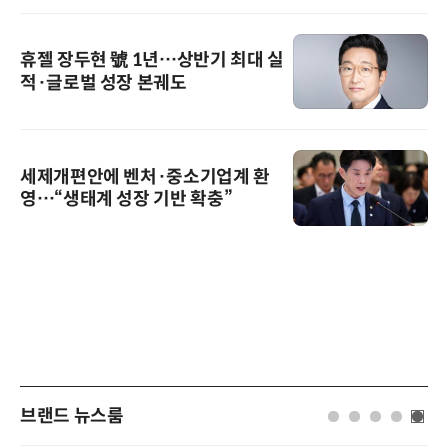
휴젤 장두현 號 1년…상반기 최대 실
적·글로벌 성장 본궤도
세제개편안에 벤처·중소기업계 환
영…“생태계 성장 기반 확충”
브랜드 뉴스룸