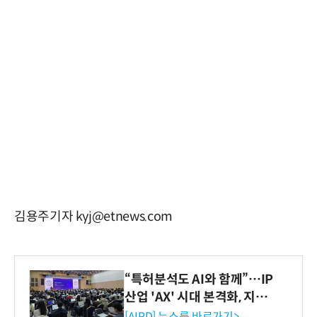
김용주기자 kyj@etnews.com
“특허분석도 AI와 함께”…IP
산업 'AX' 시대 본격화, 지식
재산처 1호 AI IP데이터분석
[AIPD] 뉴스룸 바로가기>