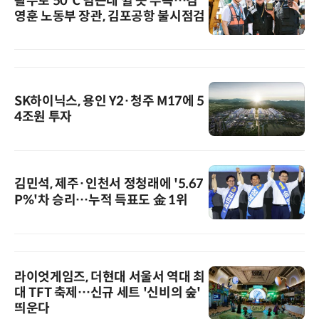
활주로 50℃ 넘는데 쉴 곳 부족…김
영훈 노동부 장관, 김포공항 불시점검
SK하이닉스, 용인 Y2·청주 M17에 5
4조원 투자
김민석, 제주·인천서 정청래에 '5.67
P%'차 승리…누적 득표도 金 1위
라이엇게임즈, 더현대 서울서 역대 최
대 TFT 축제…신규 세트 '신비의 숲'
띄운다