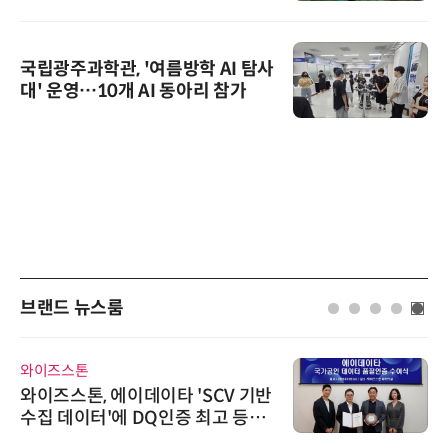
국립광주과학관, '여름방학 AI 탐사
대' 운영…10개 AI 동아리 참가
브랜드 뉴스룸
와이즈스톤
와이즈스톤, 에이데이타 'SCV 기반
수집 데이터'에 DQ인증 최고 등급
수여