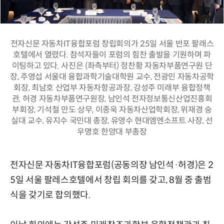
전자신문 자동차IT융합포럼 창립회의가 25일 서울 반포 팔래스
호텔에서 열렸다. 참석자들이 포럼의 힘찬 출발을 기원하며 파
이팅하고 있다. 사진은 (좌측부터) 정찬황 자동차부품연구원 단
장, 주영섭 서울대 융합과학기술대학원 교수, 전광민 자동차공학
회장, 최남호 산업부 자동차항공과장, 강성주 미래부 융합정책
관, 허경 자동차부품연구원장, 남인석 전자정보통신산업진흥회
부회장, 기석철 만도 상무, 이종욱 자동차산업학회장, 위재경 숭
실대 교수, 유지수 국민대 총장, 유영수 현대엠엔소프트 사장, 선
우명호 한양대 부총장
전자신문 자동차IT융합포럼(공동의장 남인석·허경)은 2
5일 서울 팔레스호텔에서 창립 회의를 갖고, 8월 중 출범
식을 갖기로 합의했다.