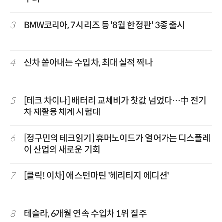
3
BMW코리아, 7시리즈 등 '8월 한정판' 3종 출시
4
신차 쏟아내는 수입차, 최대 실적 찍나
5
[테크 차이나] 배터리 교체비가 찻값 넘었다…中 전기
차 재활용 체계 시험대
6
[정구민의 테크읽기] 휴머노이드가 열어가는 디스플레
이 산업의 새로운 기회
7
[클릭! 이차] 애스턴마틴 '헤리티지 에디션'
8
테슬라, 6개월 연속 수입차 1위 질주