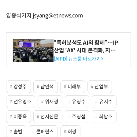
양종석기자 jsyang@etnews.com
“특허분석도 AI와 함께”…IP
산업 'AX' 시대 본격화, 지식
재산처 1호 AI IP데이터분석
[AIPD] 뉴스룸 바로가기>
사 탄생
강성주
남인석
미래부
산업부
선우명호
위재경
유영수
유지수
이종욱
전자신문
주영섭
최남호
출범
콘퍼런스
허경