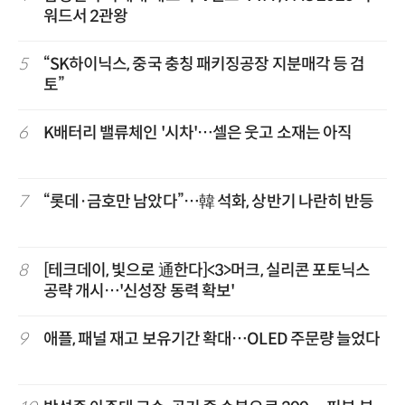
워드서 2관왕
5
“SK하이닉스, 중국 충칭 패키징공장 지분매각 등 검
토”
6
K배터리 밸류체인 '시차'…셀은 웃고 소재는 아직
7
“롯데·금호만 남았다”…韓 석화, 상반기 나란히 반등
8
[테크데이, 빛으로 通한다]<3>머크, 실리콘 포토닉스
공략 개시…'신성장 동력 확보'
9
애플, 패널 재고 보유기간 확대…OLED 주문량 늘었다