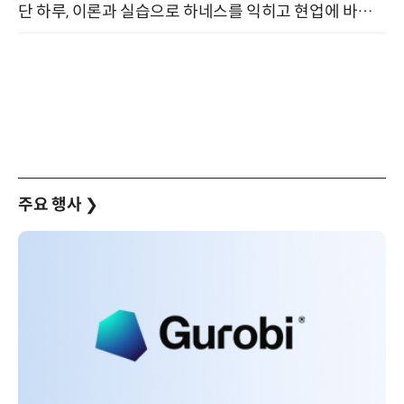
단 하루, 이론과 실습으로 하네스를 익히고 현업에 바로 쓰는 핸즈온 워크숍 (8/20)
주요 행사
❯