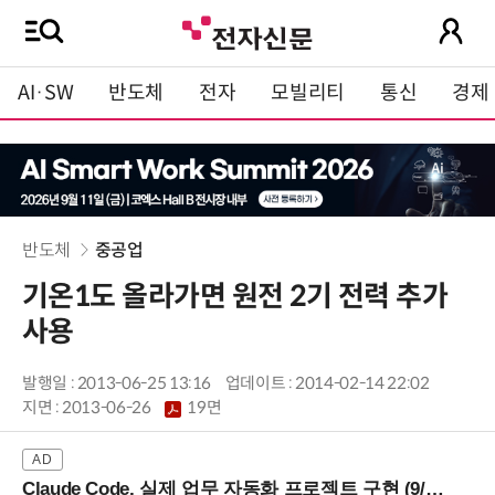
AI·SW
반도체
전자
모빌리티
통신
경제
반도체
중공업
기온1도 올라가면 원전 2기 전력 추가
사용
발행일 : 2013-06-25 13:16
업데이트 : 2014-02-14 22:02
지면 :
2013-06-26
19면
Claude Code, 실제 업무 자동화 프로젝트 구현 (9/16 ~17 강남역)