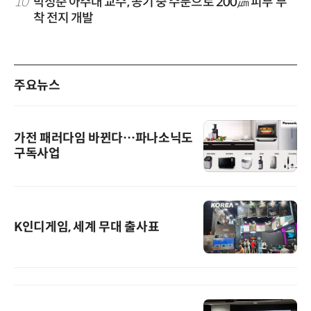
10
박성준 아주대 교수, 공기 중 수분으로 200㎛ 피부 부
착 전지 개발
주요뉴스
가전 패러다임 바뀐다…파나소닉도
구독사업
K인디게임, 세계 무대 출사표