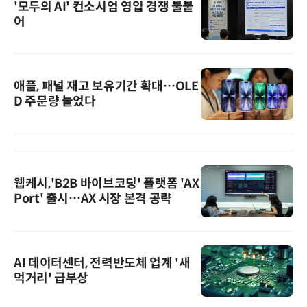
'모두의 AI' 컨소시엄 영입 경쟁 불붙
어
애플, 패널 재고 보유기간 확대…OLE
D 주문량 늘었다
웹케시,'B2B 바이브코딩' 플랫폼 'AX
Port' 출시…AX 시장 본격 공략
AI 데이터센터, 전력반도체 업계 '새
먹거리' 급부상