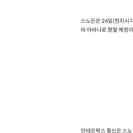
스노든은 24일(현지시
바 아바나로 향할 예정이
인테르팍스 통신은 스노