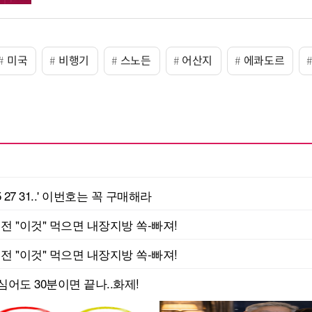
미국
비행기
스노든
어산지
에콰도르