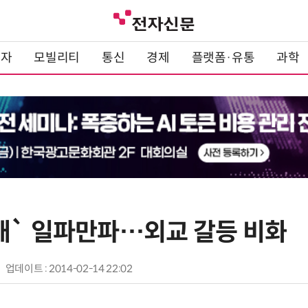
전자
모빌리티
통신
경제
플랫폼·유통
과학
태` 일파만파…외교 갈등 비화
업데이트 : 2014-02-14 22:02