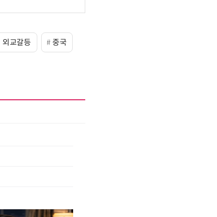
외교갈등
중국