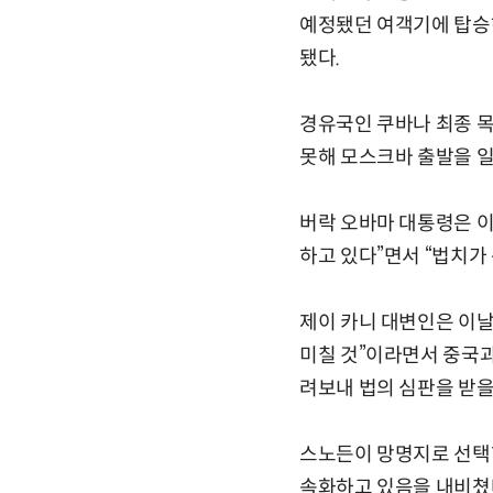
예정됐던 여객기에 탑승하
됐다.
경유국인 쿠바나 최종 목
못해 모스크바 출발을 일
버락 오바마 대통령은 이
하고 있다”면서 “법치가
제이 카니 대변인은 이날
미칠 것”이라면서 중국과
려보내 법의 심판을 받을
스노든이 망명지로 선택
속화하고 있음을 내비쳤다