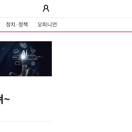
정치·정책
오피니언
져~