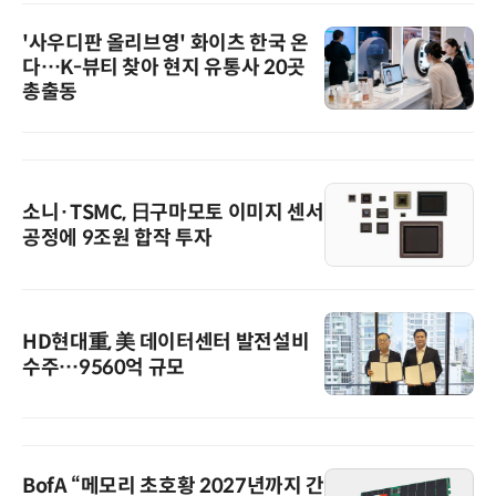
'사우디판 올리브영' 화이츠 한국 온
다…K-뷰티 찾아 현지 유통사 20곳
총출동
소니·TSMC, 日구마모토 이미지 센서
공정에 9조원 합작 투자
HD현대重, 美 데이터센터 발전설비
수주…9560억 규모
BofA “메모리 초호황 2027년까지 간