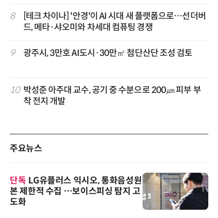
8
[테크 차이나] '안경'이 AI 시대 새 플랫폼으로…선더버
드, 메타·샤오미와 차세대 컴퓨팅 경쟁
9
광주시, 3만호 AI도시·30만㎡ 첨단산단 조성 검토
10
박성준 아주대 교수, 공기 중 수분으로 200㎛ 피부 부
착 전지 개발
주요뉴스
단독
LG유플러스 익시오, 통화음성원
본 제한적 수집 …보이스피싱 탐지 고
도화