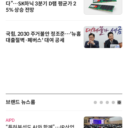
다”…SK하닉 3분기 D램 평균가 2
5% 상승 전망
국힘, 2030 주거불안 정조준…'뉴홈
대출절벽·폐버스' 대여 공세
브랜드 뉴스룸
AIPD
“특허분석도 AI와 함께”…IP산업