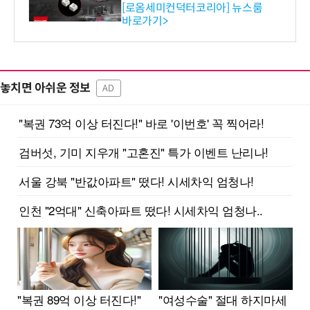
스 개발
[로옴세미컨덕터코리아] 뉴스룸
바로가기>
놓치면 아쉬운 정보
AD