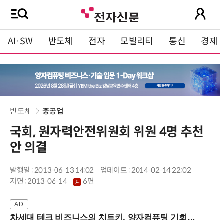
AI·SW
반도체
전자
모빌리티
통신
경제
반도체
중공업
국회, 원자력안전위원회 위원 4명 추천
안 의결
발행일 : 2013-06-13 14:02
업데이트 : 2014-02-14 22:02
지면 :
2013-06-14
6면
차세대 테크 비즈니스의 치트키, 양자컴퓨팅 기회를 선점하라! (8/28 강남역)