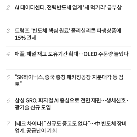
2
AI 데이터센터, 전력반도체 업계 '새 먹거리' 급부상
3
트럼프, '반도체 핵심 원료' 폴리실리콘 파생상품에
15% 관세
4
애플, 패널 재고 보유기간 확대…OLED 주문량 늘었다
5
“SK하이닉스, 중국 충칭 패키징공장 지분매각 등 검
토”
6
삼성 GRO, 피지컬 AI 중심으로 전면 재편…생체신호·
광기술 신규 도입
7
[테크 차이나] “신규도 중고도 없다”…中 반도체 장비
업계, 공급난이 기회