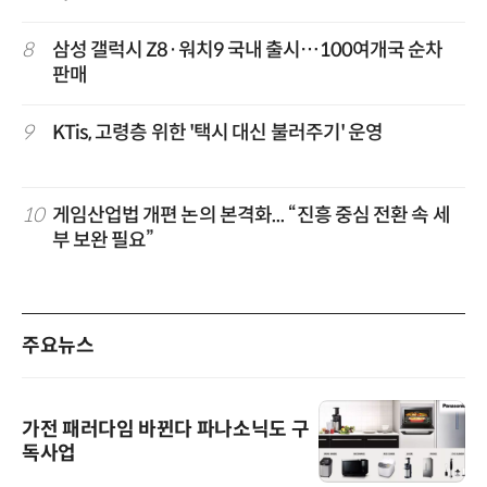
8
삼성 갤럭시 Z8·워치9 국내 출시…100여개국 순차
판매
9
KTis, 고령층 위한 '택시 대신 불러주기' 운영
10
게임산업법 개편 논의 본격화... “진흥 중심 전환 속 세
부 보완 필요”
주요뉴스
가전 패러다임 바뀐다 파나소닉도 구
독사업