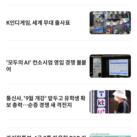
K인디게임, 세계 무대 출사표
'모두의 AI' 컨소시엄 영입 경쟁 불붙
어
통신사, '9월 개강' 앞두고 유학생 확
보 총력…순증 경쟁 새 격전지