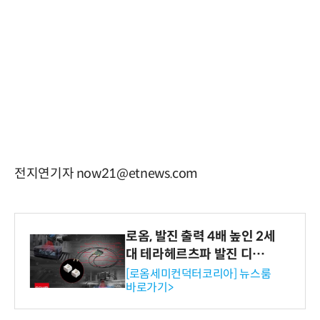
전지연기자 now21@etnews.com
로옴, 발진 출력 4배 높인 2세
대 테라헤르츠파 발진 디바이
스 개발
[로옴세미컨덕터코리아] 뉴스룸
바로가기>