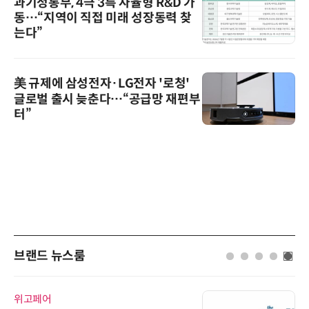
과기정통부, 4극 3특 자율형 R&D 가
동…“지역이 직접 미래 성장동력 찾
는다”
美 규제에 삼성전자·LG전자 '로청'
글로벌 출시 늦춘다…“공급망 재편부
터”
브랜드 뉴스룸
위고페어