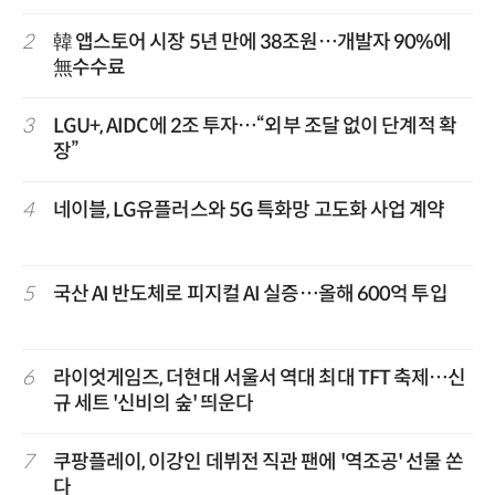
2
韓 앱스토어 시장 5년 만에 38조원…개발자 90%에
無수수료
3
LGU+, AIDC에 2조 투자…“외부 조달 없이 단계적 확
장”
4
네이블, LG유플러스와 5G 특화망 고도화 사업 계약
5
국산 AI 반도체로 피지컬 AI 실증…올해 600억 투입
6
라이엇게임즈, 더현대 서울서 역대 최대 TFT 축제…신
규 세트 '신비의 숲' 띄운다
7
쿠팡플레이, 이강인 데뷔전 직관 팬에 '역조공' 선물 쏜
다