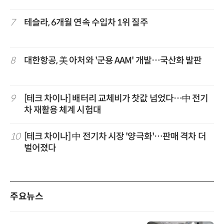
7
테슬라, 6개월 연속 수입차 1위 질주
8
대한항공, 美 아처와 '군용 AAM' 개발…국산화 발판
9
[테크 차이나] 배터리 교체비가 찻값 넘었다…中 전기
차 재활용 체계 시험대
10
[테크 차이나] 中 전기차 시장 '양극화'…판매 격차 더
벌어졌다
주요뉴스