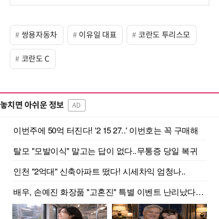
보
쌍용자동차
이유일 대표
코란도 투리스모
코란도 C
놓치면 아쉬운 정보
AD