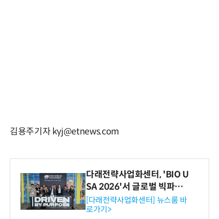
김용주기자 kyj@etnews.com
다래전략사업화센터, 'BIO U
SA 2026'서 글로벌 빅파마
와의 비즈니스 미팅 지원…K
[다래전략사업화센터] 뉴스룸 바
로가기>
-바이오 해외 진출 교두보 확