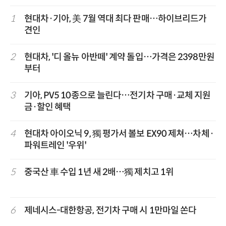
1
현대차·기아, 美 7월 역대 최다 판매…하이브리드가
견인
2
현대차, '디 올뉴 아반떼' 계약 돌입…가격은 2398만원
부터
3
기아, PV5 10종으로 늘린다…전기차 구매·교체 지원
금·할인 혜택
4
현대차 아이오닉 9, 獨 평가서 볼보 EX90 제쳐…차체·
파워트레인 '우위'
5
중국산 車 수입 1년 새 2배…獨 제치고 1위
6
제네시스-대한항공, 전기차 구매 시 1만마일 쏜다