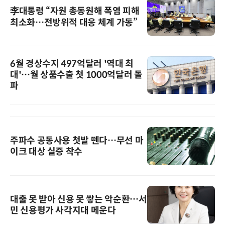
李대통령 “자원 총동원해 폭염 피해
최소화…전방위적 대응 체계 가동”
6월 경상수지 497억달러 '역대 최
대'…월 상품수출 첫 1000억달러 돌
파
주파수 공동사용 첫발 뗀다…무선 마
이크 대상 실증 착수
대출 못 받아 신용 못 쌓는 악순환…서
민 신용평가 사각지대 메운다