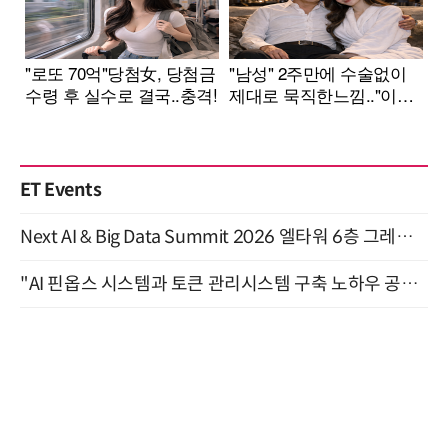
ET Events
Next AI & Big Data Summit 2026 엘타워 6층 그레이스홀 개최 (9/18)
"AI 핀옵스 시스템과 토큰 관리시스템 구축 노하우 공개" 잠실 한국광고문화회관 2층 대회의실 (8/21)