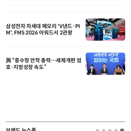
삼성전자 차세대 메모리 'V낸드·PI
M', FMS 2026 어워드서 2관왕
與 “중수청 안착 총력…세제개편 엄
호·지방성장 속도”
브랜드 뉴스룸