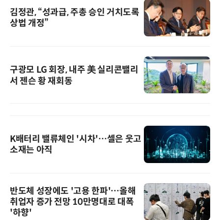
김정관, “성과급, 주총 승인 거치도록
상법 개정”
구광모 LG 회장, 내주 美 실리콘밸리
서 젠슨 황 재회동
K배터리 밸류체인 '시차'…셀은 웃고
소재는 아직
반도체 성장에도 '고용 한파'…올해
취업자 증가 전망 10만명대로 대폭
'하향'