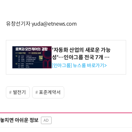
유창선기자 yuda@etnews.com
'자동화 산업의 새로운 가능
성'…인아그룹 전국 7개 도
시 세미나 페어 개최
[인아그룹] 뉴스룸 바로가기>
발전기
표준계약서
놓치면 아쉬운 정보
AD