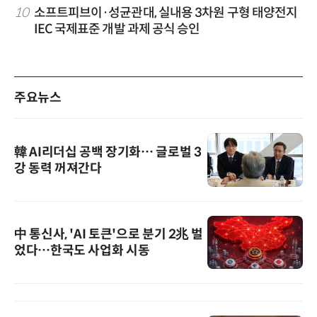
10
소프트피브이·성균관대, 실내용 3차원 구형 태양전지
IEC 국제표준 개발 과제 공식 승인
주요뉴스
韓 AI리더십 공백 장기화… 글로벌 3
강 동력 꺼져간다
中 통신사, 'AI 토큰'으로 분기 2兆 벌
었다…한국도 사업화 시동