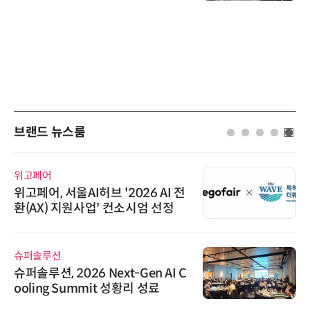
브랜드 뉴스룸
로옴세미컨덕터
울AI허브 '2026 AI 전
로옴, 업계 최
지원사업' 컨소시엄 선정
구현한 차량용
한국태양유전
2026 Next-Gen AI C
태양유전, 파
Summit 성황리 성료
신…지속가능