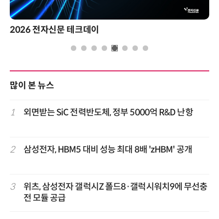
신문 테크데이
제8회 AI정부
많이 본 뉴스
1
외면받는 SiC 전력반도체, 정부 5000억 R&D 난항
2
삼성전자, HBM5 대비 성능 최대 8배 'zHBM' 공개
3
위츠, 삼성전자 갤럭시Z 폴드8·갤럭시워치9에 무선충
전 모듈 공급