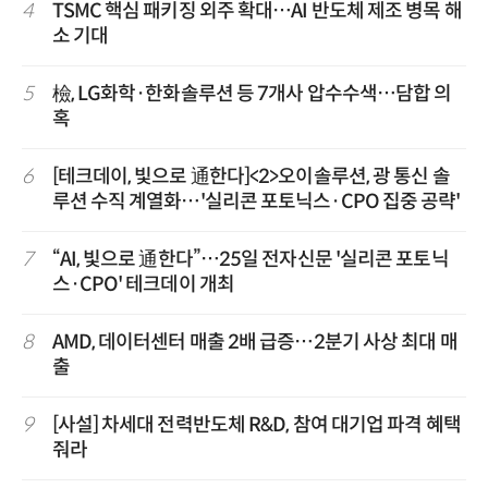
4
TSMC 핵심 패키징 외주 확대…AI 반도체 제조 병목 해
소 기대
5
檢, LG화학·한화솔루션 등 7개사 압수수색…담합 의
혹
6
[테크데이, 빛으로 通한다]<2>오이솔루션, 광 통신 솔
루션 수직 계열화…'실리콘 포토닉스·CPO 집중 공략'
7
“AI, 빛으로 通한다”…25일 전자신문 '실리콘 포토닉
스·CPO' 테크데이 개최
8
AMD, 데이터센터 매출 2배 급증…2분기 사상 최대 매
출
9
[사설] 차세대 전력반도체 R&D, 참여 대기업 파격 혜택
줘라