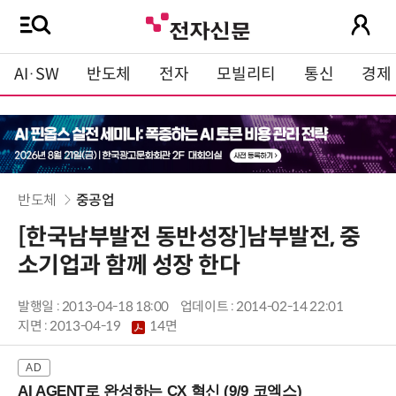
AI·SW
반도체
전자
모빌리티
통신
경제
반도체
중공업
[한국남부발전 동반성장]남부발전, 중
소기업과 함께 성장 한다
발행일 : 2013-04-18 18:00
업데이트 : 2014-02-14 22:01
지면 :
2013-04-19
14면
AI AGENT로 완성하는 CX 혁신 (9/9 코엑스)