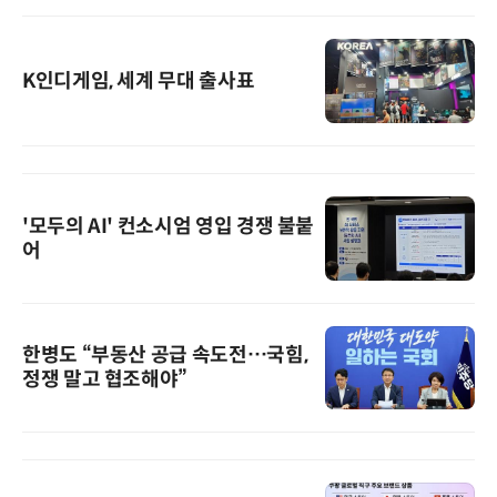
K인디게임, 세계 무대 출사표
'모두의 AI' 컨소시엄 영입 경쟁 불붙
어
한병도 “부동산 공급 속도전…국힘,
정쟁 말고 협조해야”