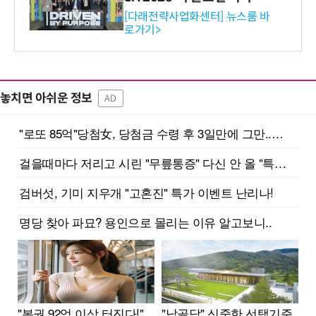
와의 비즈니스 미팅 지원…K
[다래전략사업화센터] 뉴스룸 바
로가기>
-바이오 해외 진출 교두보 확
보
놓치면 아쉬운 정보
AD