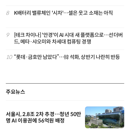
8
K배터리 밸류체인 '시차'…셀은 웃고 소재는 아직
9
[테크 차이나] '안경'이 AI 시대 새 플랫폼으로…선더버
드, 메타·샤오미와 차세대 컴퓨팅 경쟁
10
“롯데·금호만 남았다”…韓 석화, 상반기 나란히 반등
주요뉴스
서울시, 2.8조 2차 추경…청년 50만
명 AI 이용권에 56억원 배정