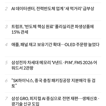
2
AI 데이터센터, 전력반도체 업계 '새 먹거리' 급부상
3
트럼프, '반도체 핵심 원료' 폴리실리콘 파생상품에
15% 관세
4
애플, 패널 재고 보유기간 확대…OLED 주문량 늘었다
5
삼성전자 차세대 메모리 'V낸드·PIM', FMS 2026 어
워드서 2관왕
6
“SK하이닉스, 중국 충칭 패키징공장 지분매각 등 검
토”
7
삼성 GRO, 피지컬 AI 중심으로 전면 재편…생체신호·
광기술 신규 도입