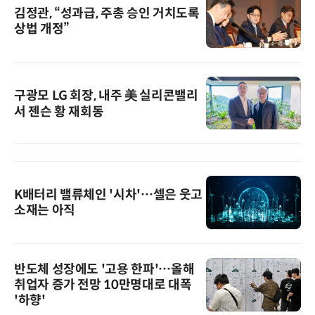
김정관, “성과급, 주총 승인 거치도록
상법 개정”
구광모 LG 회장, 내주 美 실리콘밸리
서 젠슨 황 재회동
K배터리 밸류체인 '시차'…셀은 웃고
소재는 아직
반도체 성장에도 '고용 한파'…올해
취업자 증가 전망 10만명대로 대폭
'하향'