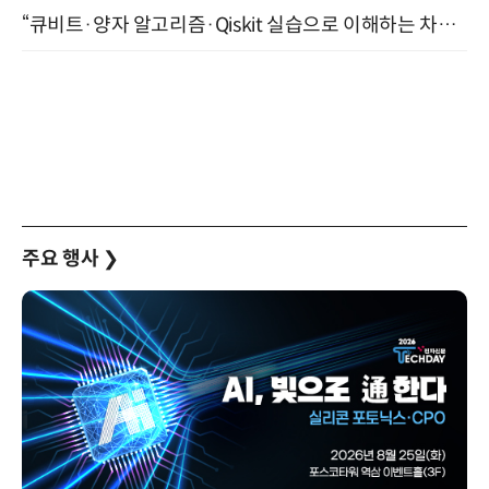
“큐비트·양자 알고리즘·Qiskit 실습으로 이해하는 차세대 컴퓨팅” (8/28)
주요 행사
❯