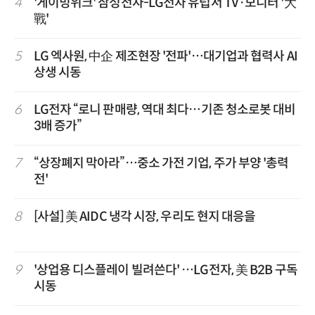
4
'게이밍위크' 삼성전자-LG전자 유럽서 TV·모니터 '大
戰'
5
LG 엑사원, 中企 제조현장 '전파'…대기업과 협력사 AI
상생 시동
6
LG전자 “로니 판매량, 역대 최다…기존 청소로봇 대비
3배 증가”
7
“상장폐지 막아라”…중소 가전 기업, 주가 부양 '총력
전'
8
[사설] 美 AIDC 냉각 시장, 우리도 현지 대응을
9
'상업용 디스플레이 빌려쓴다' …LG전자, 美 B2B 구독
시동