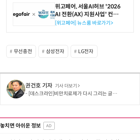
위고페어, 서울AI허브 '2026
AI 전환(AX) 지원사업' 컨소
시엄 선정
[위고페어] 뉴스룸 바로가기>
무선충전
삼성전자
LG전자
권건호 기자
기사 더보기
[데스크라인]비만치료제가 다시 그리는 글로벌 산업 지도
놓치면 아쉬운 정보
AD