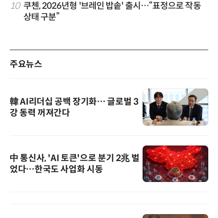
10
쿠첸, 2026년형 '브레인 밥솥' 출시…“표정으로 작동
상태 구분”
주요뉴스
韓 AI리더십 공백 장기화… 글로벌 3
강 동력 꺼져간다
中 통신사, 'AI 토큰'으로 분기 2兆 벌
었다…한국도 사업화 시동