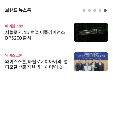
브랜드 뉴스룸
블스토어
다래전략
로지, 1U 백업 어플라이언스
다래전략
200 출시
026'
스 미팅
교두보
즈스톤
인아그룹
즈스톤, 마틸로에이아이의 '멀
'자동화
달 생물자원 빅데이터'에 DQ
인아그룹
 최고 등급 수여
어 개최
시큐어링
시큐어
흥원 A
정