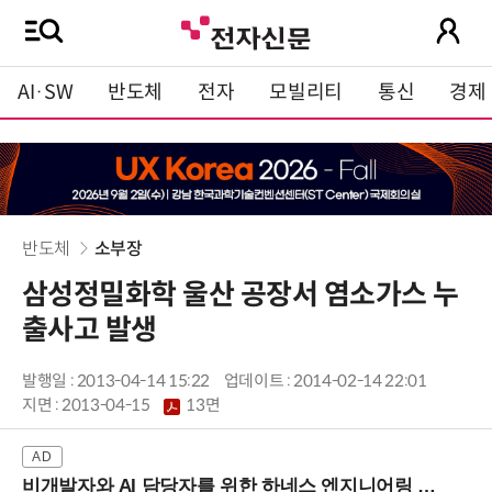
AI·SW
반도체
전자
모빌리티
통신
경제
반도체
소부장
삼성정밀화학 울산 공장서 염소가스 누
출사고 발생
발행일 : 2013-04-14 15:22
업데이트 : 2014-02-14 22:01
지면 :
2013-04-15
13면
비개발자와 AI 담당자를 위한 하네스 엔지니어링 입문과정 (8/20 신논현역)