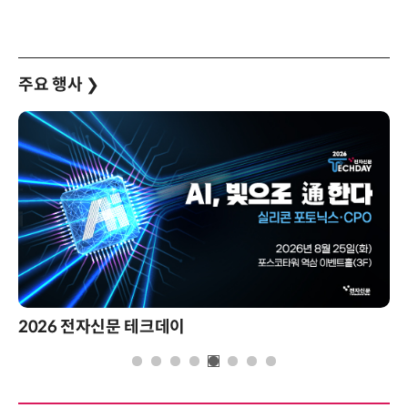
주요 행사
❯
전자신문 테크데이
제8회 AI