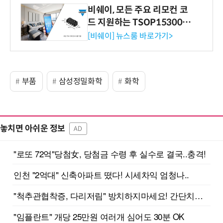
비쉐이, 모든 주요 리모컨 코
드 지원하는 TSOP15300 시
리즈 IR 수신기 출시
[비쉐이] 뉴스룸 바로가기>
부품
삼성정밀화학
화학
놓치면 아쉬운 정보
AD