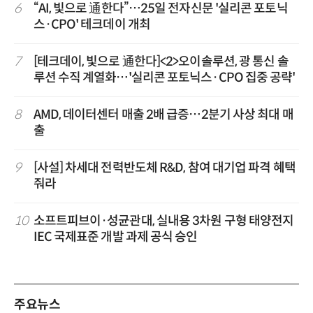
6
“AI, 빛으로 通한다”…25일 전자신문 '실리콘 포토닉
스·CPO' 테크데이 개최
7
[테크데이, 빛으로 通한다]<2>오이솔루션, 광 통신 솔
루션 수직 계열화…'실리콘 포토닉스·CPO 집중 공략'
8
AMD, 데이터센터 매출 2배 급증…2분기 사상 최대 매
출
9
[사설] 차세대 전력반도체 R&D, 참여 대기업 파격 혜택
줘라
10
소프트피브이·성균관대, 실내용 3차원 구형 태양전지
IEC 국제표준 개발 과제 공식 승인
주요뉴스