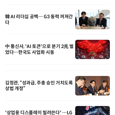
韓 AI 리더십 공백… G3 동력 꺼져간
다
中 통신사, 'AI 토큰'으로 분기 2兆 벌
었다…한국도 사업화 시동
김정관, “성과급, 주총 승인 거치도록
상법 개정”
'상업용 디스플레이 빌려쓴다' …LG