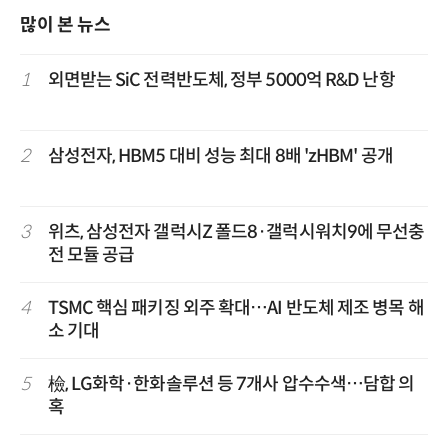
많이 본 뉴스
1
외면받는 SiC 전력반도체, 정부 5000억 R&D 난항
2
삼성전자, HBM5 대비 성능 최대 8배 'zHBM' 공개
3
위츠, 삼성전자 갤럭시Z 폴드8·갤럭시워치9에 무선충
전 모듈 공급
4
TSMC 핵심 패키징 외주 확대…AI 반도체 제조 병목 해
소 기대
5
檢, LG화학·한화솔루션 등 7개사 압수수색…담합 의
혹